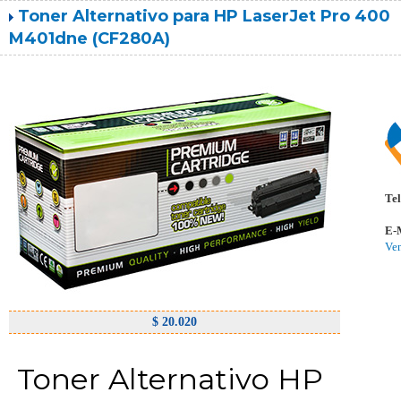
Toner Alternativo para HP LaserJet Pro 400
M401dne (CF280A)
Tel
E-
Ve
$ 20.020
Toner Alternativo HP