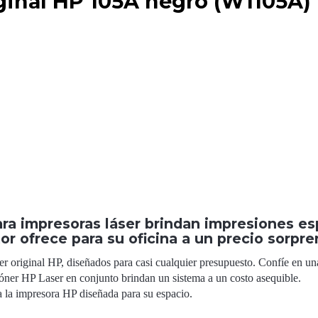
iginal HP 105A negro (W1105A)
ara impresoras láser brindan impresiones 
tor ofrece para su oficina a un precio sorp
óner original HP, diseñados para casi cualquier presupuesto. Confíe en
 tóner HP Laser en conjunto brindan un sistema a un costo asequible.
ra la impresora HP diseñada para su espacio.