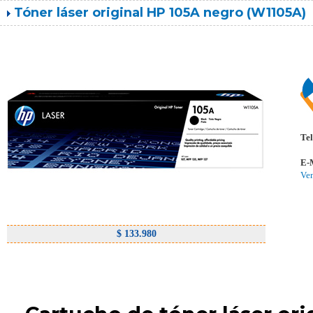
Tóner láser original HP 105A negro (W1105A)
Tel
E-
Ve
$ 133.980