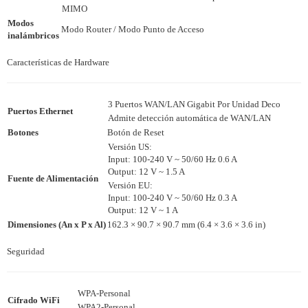
MIMO
Modos
Modo Router / Modo Punto de Acceso
inalámbricos
Características de Hardware
3 Puertos WAN/LAN Gigabit Por Unidad Deco
Puertos Ethernet
Admite detección automática de WAN/LAN
Botones
Botón de Reset
Versión US:
Input: 100-240 V ~ 50/60 Hz 0.6 A
Output: 12 V ~ 1.5 A
Fuente de Alimentación
Versión EU:
Input: 100-240 V ~ 50/60 Hz 0.3 A
Output: 12 V ~ 1 A
Dimensiones (An x P x Al)
162.3 × 90.7 × 90.7 mm (6.4 × 3.6 × 3.6 in)
Seguridad
WPA-Personal
Cifrado WiFi
WPA2-Personal