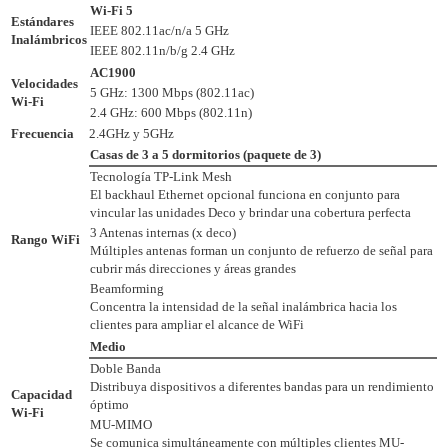
Wi-Fi 5
Estándares
IEEE 802.11ac/n/a 5 GHz
Inalámbricos
IEEE 802.11n/b/g 2.4 GHz
AC1900
Velocidades
5 GHz: 1300 Mbps (802.11ac)
Wi-Fi
2.4 GHz: 600 Mbps (802.11n)
Frecuencia
2.4GHz y 5GHz
Casas de 3 a 5 dormitorios (paquete de 3)
Tecnología TP-Link Mesh
El backhaul Ethernet opcional funciona en conjunto para
vincular las unidades Deco y brindar una cobertura perfecta
3 Antenas internas (x deco)
Rango WiFi
Múltiples antenas forman un conjunto de refuerzo de señal para
cubrir más direcciones y áreas grandes
Beamforming
Concentra la intensidad de la señal inalámbrica hacia los
clientes para ampliar el alcance de WiFi
Medio
Doble Banda
Distribuya dispositivos a diferentes bandas para un rendimiento
Capacidad
óptimo
Wi-Fi
MU-MIMO
Se comunica simultáneamente con múltiples clientes MU-