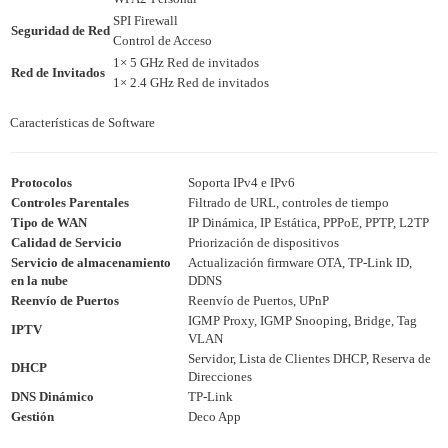
SPI Firewall
Seguridad de Red
Control de Acceso
1× 5 GHz Red de invitados
Red de Invitados
1× 2.4 GHz Red de invitados
Características de Software
Protocolos
Soporta IPv4 e IPv6
Controles Parentales
Filtrado de URL, controles de tiempo
Tipo de WAN
IP Dinámica, IP Estática, PPPoE, PPTP, L2TP
Calidad de Servicio
Priorización de dispositivos
Servicio de almacenamiento
Actualización firmware OTA, TP-Link ID,
en la nube
DDNS
Reenvío de Puertos
Reenvío de Puertos, UPnP
IGMP Proxy, IGMP Snooping, Bridge, Tag
IPTV
VLAN
Servidor, Lista de Clientes DHCP, Reserva de
DHCP
Direcciones
DNS Dinámico
TP-Link
Gestión
Deco App