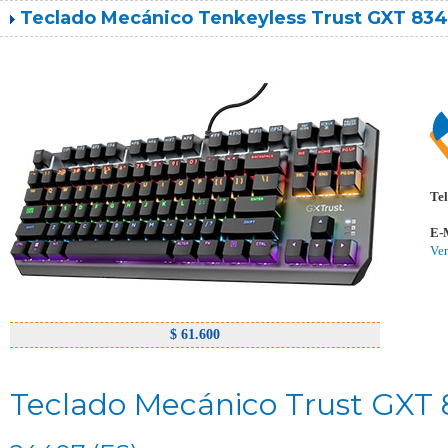
Teclado Mecánico Tenkeyless Trust GXT 834 
Tel
E-
Ve
$ 61.600
Teclado Mecánico Trust GXT 