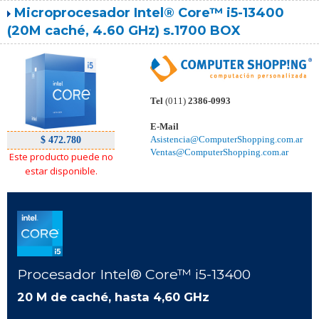
Microprocesador Intel® Core™ i5-13400
(20M caché, 4.60 GHz) s.1700 BOX
Tel
(011)
2386-0993
E-Mail
Asistencia@ComputerShopping.com.ar
$ 472.780
Ventas@ComputerShopping.com.ar
Este producto puede no
estar disponible.
Procesador Intel® Core™ i5-13400
20 M de caché, hasta 4,60 GHz