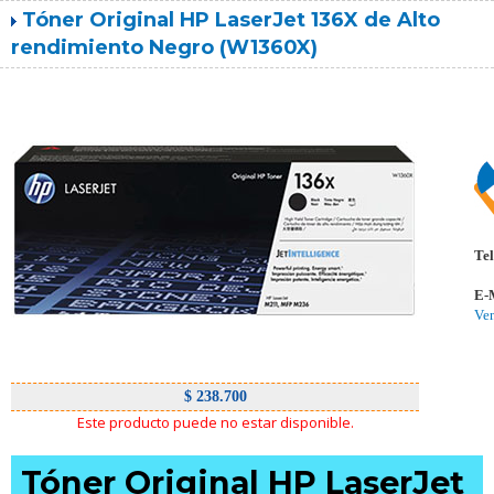
Tóner Original HP LaserJet 136X de Alto
rendimiento Negro (W1360X)
Tel
E-
Ve
$ 238.700
Este producto puede no estar disponible.
Tóner Original HP LaserJet