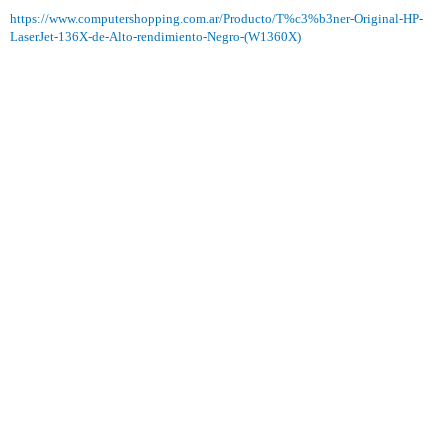
https://www.computershopping.com.ar/Producto/T%c3%b3ner-Original-HP-
LaserJet-136X-de-Alto-rendimiento-Negro-(W1360X)