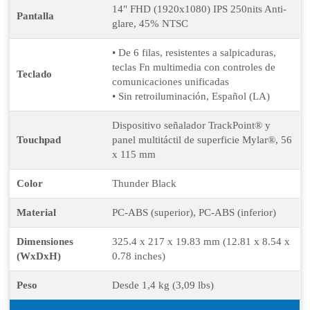
14" FHD (1920x1080) IPS 250nits Anti-
Pantalla
glare, 45% NTSC
• De 6 filas, resistentes a salpicaduras,
teclas Fn multimedia con controles de
Teclado
comunicaciones unificadas
• Sin retroiluminación, Español (LA)
Dispositivo señalador TrackPoint® y
Touchpad
panel multitáctil de superficie Mylar®, 56
x 115 mm
Color
Thunder Black
Material
PC-ABS (superior), PC-ABS (inferior)
Dimensiones
325.4 x 217 x 19.83 mm (12.81 x 8.54 x
(WxDxH)
0.78 inches)
Peso
Desde 1,4 kg (3,09 lbs)