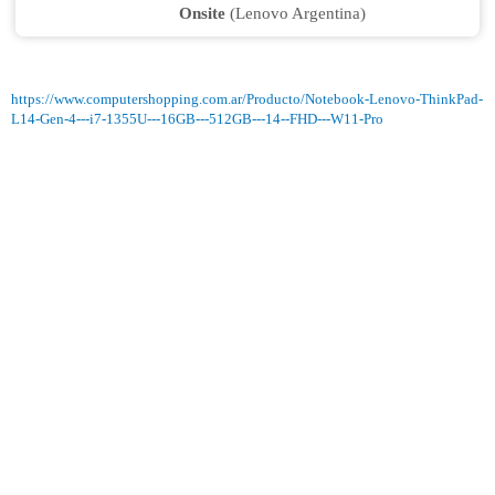
Onsite
(Lenovo Argentina)
https://www.computershopping.com.ar/Producto/Notebook-Lenovo-ThinkPad-
L14-Gen-4---i7-1355U---16GB---512GB---14--FHD---W11-Pro