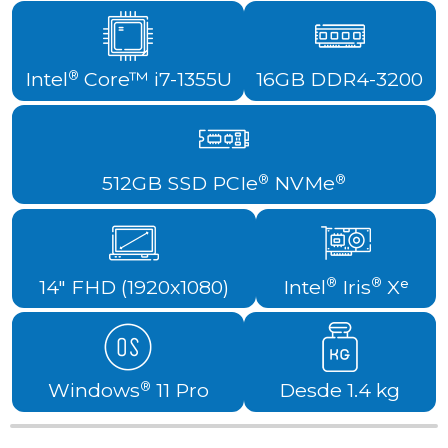
Intel
Core™ i7-1355U
16GB DDR4-3200
®
512GB SSD PCIe
NVMe
®
®
14" FHD (1920x1080)
Intel
Iris
Xᵉ
®
®
Windows
11 Pro
Desde 1.4 kg
®