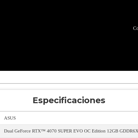
Co
Especificaciones
ASUS
Dual GeForce RTX™ 4070 SUPER EVO OC Edition 12GB GDDR6