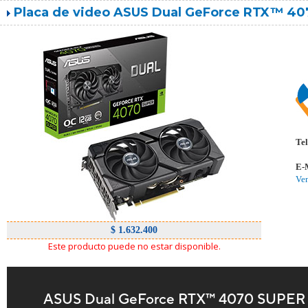
Placa de video ASUS Dual GeForce RTX™ 4
Tel
E-
Ve
$ 1.632.400
Este producto puede no estar disponible.
ASUS Dual GeForce RTX™ 4070 SUPER