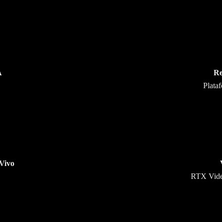
A
Re
Plata
Vivo
RTX Vide