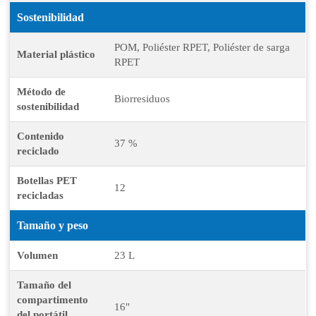
Sostenibilidad
POM, Poliéster RPET, Poliéster de sarga
Material plástico
RPET
Método de
Biorresiduos
sostenibilidad
Contenido
37 %
reciclado
Botellas PET
12
recicladas
Tamaño y peso
Volumen
23 L
Tamaño del
compartimento
16"
del portátil