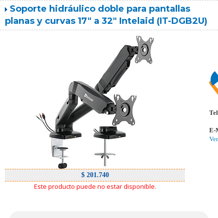
Soporte hidráulico doble para pantallas
planas y curvas 17" a 32" Intelaid (IT-DGB2U)
Tel
E-
Ve
$ 201.740
Este producto puede no estar disponible.