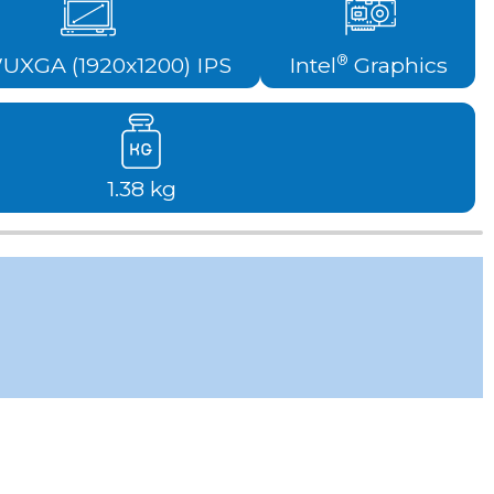
WUXGA (1920x1200) IPS
Intel
Graphics
®
1.38 kg