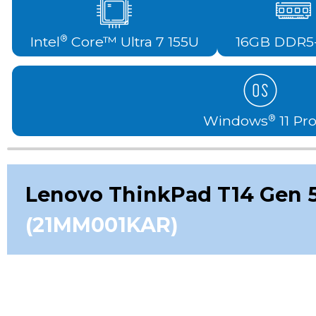
Intel
Core™ Ultra 7 155U
16GB DDR5
®
Windows
11 Pr
®
Lenovo ThinkPad T14 Gen 5 
(21MM001KAR)