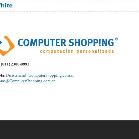
hite
(011)
2386-0993
Mail
Asistencia@ComputerShopping.com.ar
ntas@ComputerShopping.com.ar