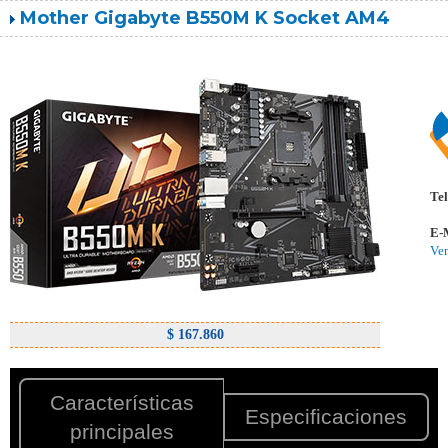
Mother Gigabyte B550M K Socket AM4
Tel
E-
Ve
$ 167.860
Características
Especificaciones
principales