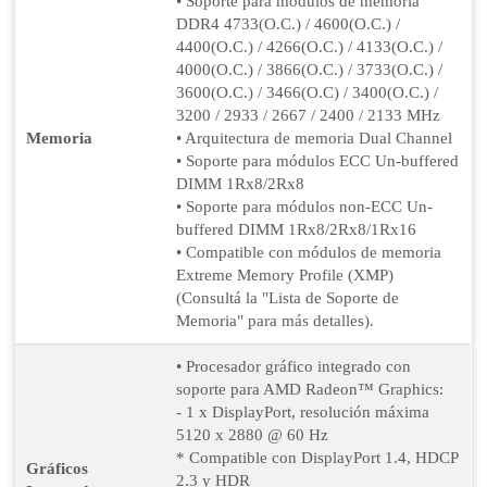
• Soporte para módulos de memoria
DDR4 4733(O.C.) / 4600(O.C.) /
4400(O.C.) / 4266(O.C.) / 4133(O.C.) /
4000(O.C.) / 3866(O.C.) / 3733(O.C.) /
3600(O.C.) / 3466(O.C) / 3400(O.C.) /
3200 / 2933 / 2667 / 2400 / 2133 MHz
Memoria
• Arquitectura de memoria Dual Channel
• Soporte para módulos ECC Un-buffered
DIMM 1Rx8/2Rx8
• Soporte para módulos non-ECC Un-
buffered DIMM 1Rx8/2Rx8/1Rx16
• Compatible con módulos de memoria
Extreme Memory Profile (XMP)
(Consultá la "Lista de Soporte de
Memoria" para más detalles).
• Procesador gráfico integrado con
soporte para AMD Radeon™ Graphics:
- 1 x DisplayPort, resolución máxima
5120 x 2880 @ 60 Hz
* Compatible con DisplayPort 1.4, HDCP
Gráficos
2.3 y HDR