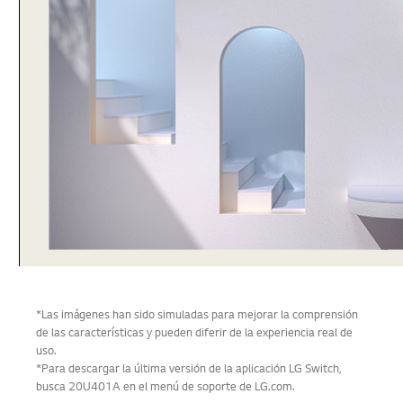
La aplicación LG Switch ayuda a
optimizar el monitor para tu
trabajo y vida. Puedes dividir
fácilmente toda la pantalla en
hasta 6 secciones, cambiar el
diseño del tema o incluso lanzar
una plataforma de
videollamadas con una tecla de
acceso rápido.
*Las imágenes han sido simuladas para mejorar la comprensión
de las características y pueden diferir de la experiencia real de
uso.
*Para descargar la última versión de la aplicación LG Switch,
busca 20U401A en el menú de soporte de LG.com.