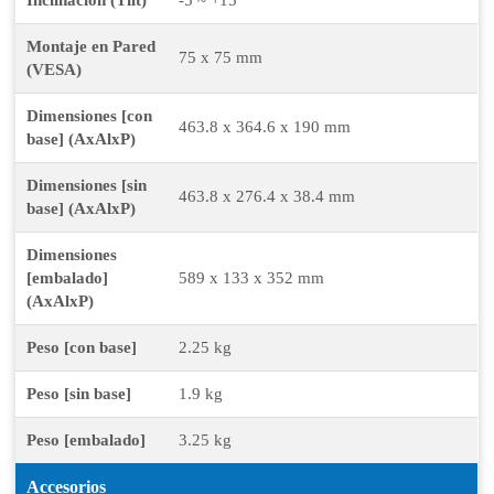
Inclinación (Tilt)
-5 ~ +15 º
Montaje en Pared
75 x 75 mm
(VESA)
Dimensiones [con
463.8 x 364.6 x 190 mm
base] (AxAlxP)
Dimensiones [sin
463.8 x 276.4 x 38.4 mm
base] (AxAlxP)
Dimensiones
[embalado]
589 x 133 x 352 mm
(AxAlxP)
Peso [con base]
2.25 kg
Peso [sin base]
1.9 kg
Peso [embalado]
3.25 kg
Accesorios