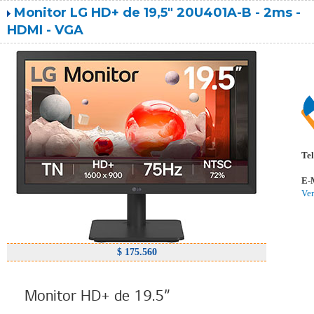
Monitor LG HD+ de 19,5" 20U401A-B - 2ms -
HDMI - VGA
Tel
E-
Ve
$ 175.560
Monitor HD+ de 19.5”