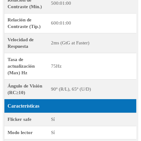
Relación de
500:01:00
Contraste (Mín.)
Relación de
600:01:00
Contraste (Típ.)
Velocidad de
2ms (GtG at Faster)
Respuesta
Tasa de
actualización
75Hz
(Max) Hz
Ángulo de Visión
90º (R/L), 65º (U/D)
(RC≥10)
Características
Flicker safe
Sí
Modo lector
Sí