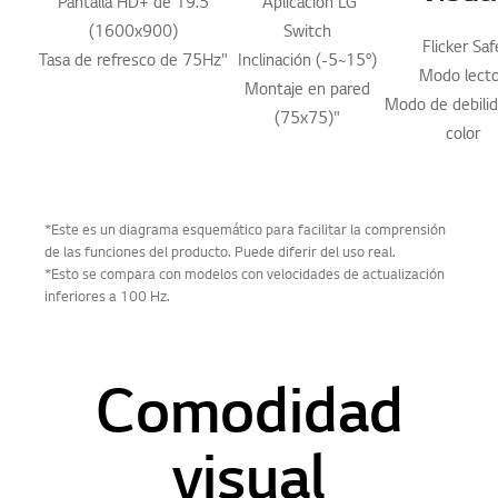
"Pantalla HD+ de 19.5"
"Aplicación LG
(1600x900)
Switch
Flicker Saf
Tasa de refresco de 75Hz"
Inclinación (-5~15°)
Modo lect
Montaje en pared
Modo de debilid
(75x75)"
color
*Este es un diagrama esquemático para facilitar la comprensión
de las funciones del producto. Puede diferir del uso real.
*Esto se compara con modelos con velocidades de actualización
inferiores a 100 Hz.
Comodidad
visual