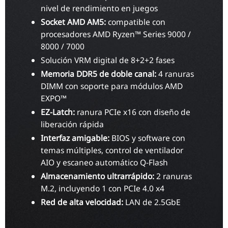
nivel de rendimiento en juegos
Socket AMD AM5:
compatible con
procesadores AMD Ryzen™ Series 9000 /
8000 / 7000
Solución VRM digital de 8+2+2 fases
Memoria DDR5 de doble canal:
4 ranuras
DIMM con soporte para módulos AMD
EXPO™
EZ-Latch:
ranura PCIe x16 con diseño de
liberación rápida
Interfaz amigable:
BIOS y software con
temas múltiples, control de ventilador
AIO y escaneo automático Q-Flash
Almacenamiento ultrarrápido:
2 ranuras
M.2, incluyendo 1 con PCIe 4.0 x4
Red de alta velocidad:
LAN de 2.5GbE