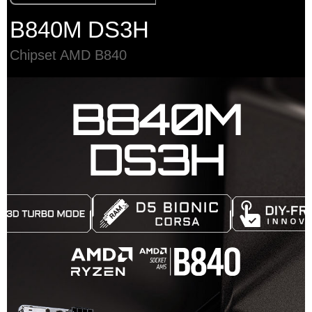
B840M DS3H
Chipset AMD B840
B840M
DS3H