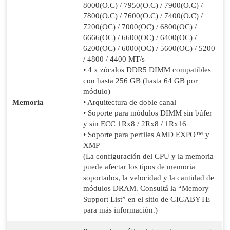
8000(O.C) / 7950(O.C) / 7900(O.C) /
7800(O.C) / 7600(O.C) / 7400(O.C) /
7200(OC) / 7000(OC) / 6800(OC) /
6666(OC) / 6600(OC) / 6400(OC) /
6200(OC) / 6000(OC) / 5600(OC) / 5200
/ 4800 / 4400 MT/s
• 4 x zócalos DDR5 DIMM compatibles
con hasta 256 GB (hasta 64 GB por
módulo)
Memoria
• Arquitectura de doble canal
• Soporte para módulos DIMM sin búfer
y sin ECC 1Rx8 / 2Rx8 / 1Rx16
• Soporte para perfiles AMD EXPO™ y
XMP
(La configuración del CPU y la memoria
puede afectar los tipos de memoria
soportados, la velocidad y la cantidad de
módulos DRAM. Consultá la “Memory
Support List” en el sitio de GIGABYTE
para más información.)