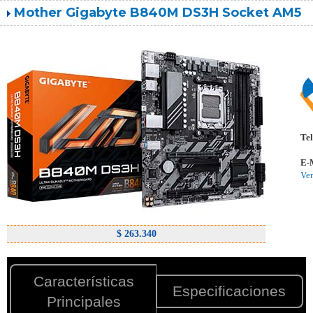
Mother Gigabyte B840M DS3H Socket AM5
Tel
E-
Ve
$ 263.340
Características
Especificaciones
Principales