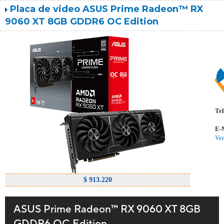
Placa de video ASUS Prime Radeon™ RX
9060 XT 8GB GDDR6 OC Edition
Tel
E-
Ve
$ 913.220
ASUS Prime Radeon™ RX 9060 XT 8GB
GDDR6 OC Edition