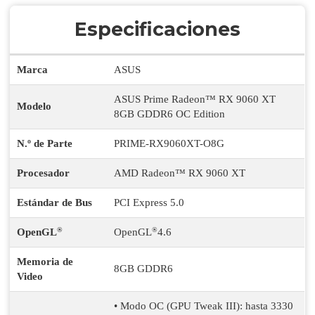
Especificaciones
Marca
ASUS
ASUS Prime Radeon™ RX 9060 XT
Modelo
8GB GDDR6 OC Edition
N.º de Parte
PRIME-RX9060XT-O8G
Procesador
AMD Radeon™ RX 9060 XT
Estándar de Bus
PCI Express 5.0
®
®
OpenGL
OpenGL
4.6
Memoria de
8GB GDDR6
Video
• Modo OC (GPU Tweak III): hasta 3330