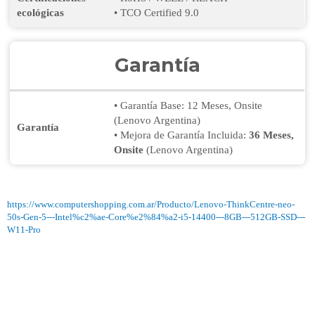
ecológicas
• TCO Certified 9.0
Garantía
• Garantía Base: 12 Meses, Onsite
(Lenovo Argentina)
Garantía
• Mejora de Garantía Incluida:
36 Meses,
Onsite
(Lenovo Argentina)
https://www.computershopping.com.ar/Producto/Lenovo-ThinkCentre-neo-
50s-Gen-5---Intel%c2%ae-Core%e2%84%a2-i5-14400---8GB---512GB-SSD---
W11-Pro