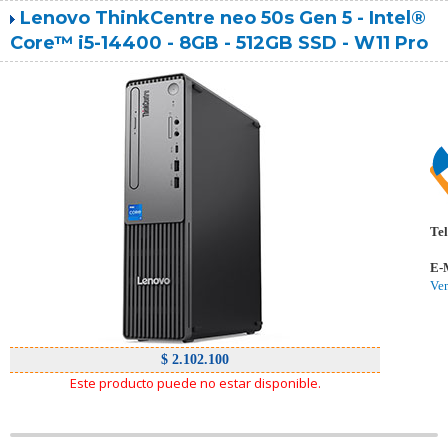
Lenovo ThinkCentre neo 50s Gen 5 - Intel®
Core™ i5-14400 - 8GB - 512GB SSD - W11 Pro
Tel
E-
Ve
$ 2.102.100
Este producto puede no estar disponible.