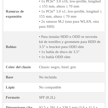
®
• 1x PCIe
3.0 x16, low-profile, longitud
≤ 155 mm, altura ≤ 70 mm
®
Ranuras de
• 1x PCIe
3.0 x1, low-profile, longitud ≤
expansión
155 mm, altura ≤ 70 mm
• 2x ranuras M.2 (una para WLAN, otra
para SSD)
• Para instalar HDD u ODD se necesita
kit de tornillos y grommets para HDD de
Bahías
3.5″ o bracket para ODD slim
• 1x bahía de disco de 3.5″
• 1x bahía ODD slim
Color del chasis
Chasis: negro, bisel: gris
Base
No incluida
Lápiz
No compatible
Formato
SFF (8.2L)
Dimensiones (An
92.5 x 291.4 x 339.5 mm (3.6 x 11.5 x