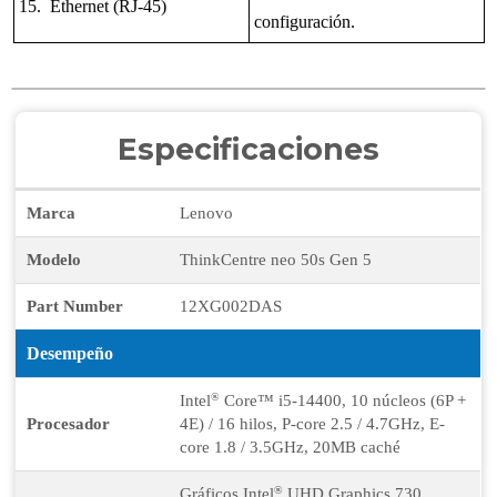
15. Ethernet (RJ-45)
configuración.
Especificaciones
Marca
Lenovo
Modelo
ThinkCentre neo 50s Gen 5
Part Number
12XG002DAS
Desempeño
®
Intel
Core™ i5-14400, 10 núcleos (6P +
Procesador
4E) / 16 hilos, P-core 2.5 / 4.7GHz, E-
core 1.8 / 3.5GHz, 20MB caché
®
Gráficos Intel
UHD Graphics 730