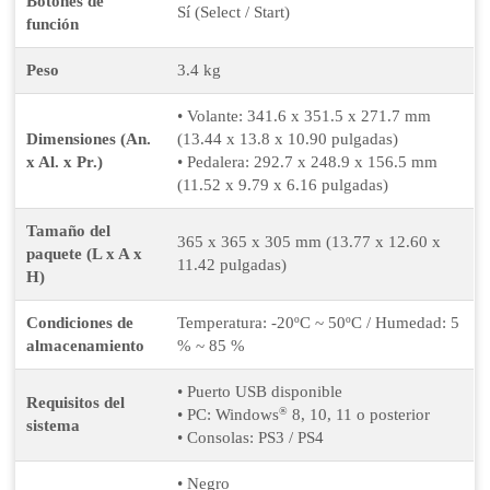
Botones de
Sí (Select / Start)
función
Peso
3.4 kg
• Volante: 341.6 x 351.5 x 271.7 mm
Dimensiones (An.
(13.44 x 13.8 x 10.90 pulgadas)
x Al. x Pr.)
• Pedalera: 292.7 x 248.9 x 156.5 mm
(11.52 x 9.79 x 6.16 pulgadas)
Tamaño del
365 x 365 x 305 mm (13.77 x 12.60 x
paquete (L x A x
11.42 pulgadas)
H)
Condiciones de
Temperatura: -20ºC ~ 50ºC / Humedad: 5
almacenamiento
% ~ 85 %
• Puerto USB disponible
Requisitos del
®
• PC: Windows
8, 10, 11 o posterior
sistema
• Consolas: PS3 / PS4
• Negro