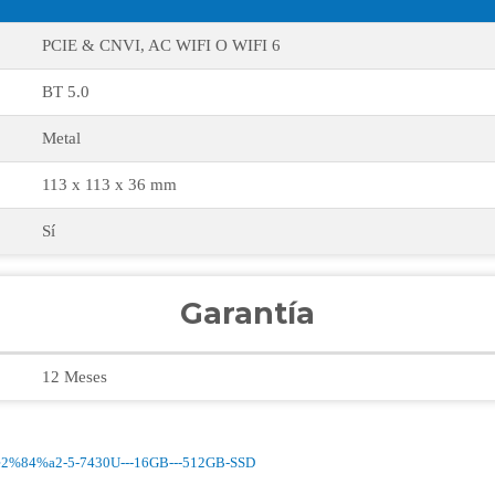
PCIE & CNVI, AC WIFI O WIFI 6
BT 5.0
Metal
113 x 113 x 36 mm
Sí
Garantía
12 Meses
%e2%84%a2-5-7430U---16GB---512GB-SSD