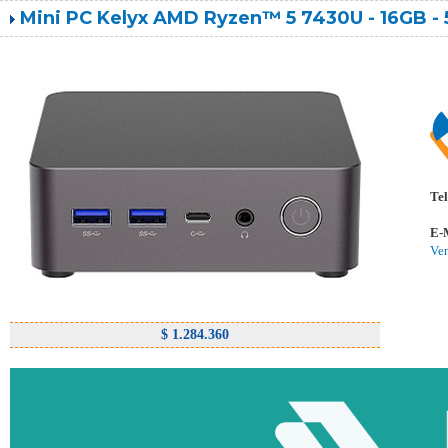
Mini PC Kelyx AMD Ryzen™ 5 7430U - 16GB -
Tel
E-
Ve
$ 1.284.360