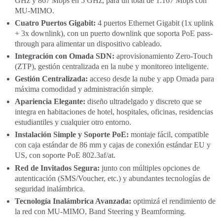
GHz y 867 Mbps en 5 GHz, para un total de 1.167 Mbps con
MU-MIMO.
Cuatro Puertos Gigabit:
4 puertos Ethernet Gigabit (1x uplink
+ 3x downlink), con un puerto downlink que soporta PoE pass-
through para alimentar un dispositivo cableado.
Integración con Omada SDN:
aprovisionamiento Zero-Touch
(ZTP), gestión centralizada en la nube y monitoreo inteligente.
Gestión Centralizada:
acceso desde la nube y app Omada para
máxima comodidad y administración simple.
Apariencia Elegante:
diseño ultradelgado y discreto que se
integra en habitaciones de hotel, hospitales, oficinas, residencias
estudiantiles y cualquier otro entorno.
Instalación Simple y Soporte PoE:
montaje fácil, compatible
con caja estándar de 86 mm y cajas de conexión estándar EU y
US, con soporte PoE 802.3af/at.
Red de Invitados Segura:
junto con múltiples opciones de
autenticación (SMS/Voucher, etc.) y abundantes tecnologías de
seguridad inalámbrica.
Tecnología Inalámbrica Avanzada:
optimizá el rendimiento de
la red con MU-MIMO, Band Steering y Beamforming.