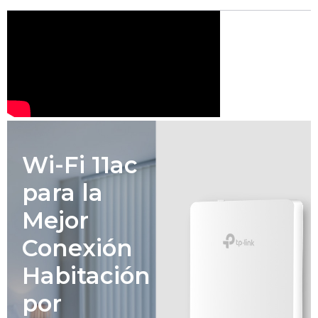
Wi-Fi 11ac
para la
Mejor
Conexión
Habitación
por