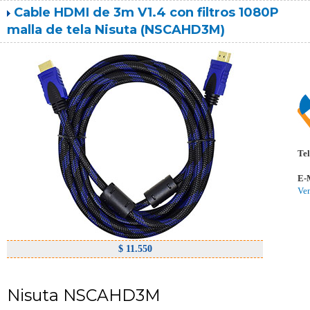
Cable HDMI de 3m V1.4 con filtros 1080P
malla de tela Nisuta (NSCAHD3M)
Tel
E-
Ve
$ 11.550
Nisuta NSCAHD3M