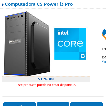
Computadora CS Power i3 Pro
Tel
E-
Ve
$ 1.265.880
Este producto puede no estar disponible.