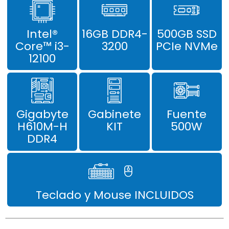
Intel®
16GB DDR4-
500GB SSD
Core™ i3-
3200
PCIe NVMe
12100
Gigabyte
Gabinete
Fuente
H610M-H
KIT
500W
DDR4
Teclado y Mouse INCLUIDOS