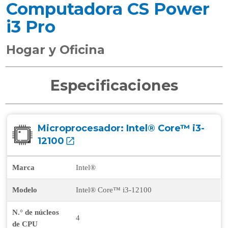
Computadora CS Power
i3 Pro
Hogar y Oficina
Especificaciones
Microprocesador:
Intel® Core™ i3-
12100
Marca
Intel®
Modelo
Intel® Core™ i3-12100
N.° de núcleos
4
de CPU