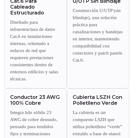
Cat.6 Para
U/UTP Sin Blindaje
Cableado
Construcción U/UTP (sin
Estructurado
blindaje), una solución
Diseñado para
práctica para
infraestructura de datos
canalizaciones y bandejas
Cat.6 en instalaciones
en interior, manteniendo
internas, orientado a
compatibilidad con
enlaces de red que
conectores y patch panels
requieren prestaciones
Cat.6.
consistentes dentro de
entornos edilicios y salas
técnicas.
Conductor 23 AWG
Cubierta LSZH Con
100% Cobre
Polietileno Verde
Integra hilo sólido 23
La cubierta es un
AWG de cobre desnudo,
compuesto LSZH que
pensado para tendidos
utiliza polietileno “verde”
fijos y terminaciones
extraído a base de etanol