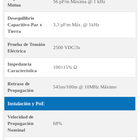
56 pF/m Máxima @ 1 kHz
Mutua
Desequilibrio
Capacitivo Par x
3,3 pF/m Máx. @ 1kHz
Tierra
Prueba de Tensión
2500 VDC/3s
Eléctrica
Impedancia
100±15% Ω
Característica
Retraso de
545ns/100m @ 10MHz Máximo
Propagación
Instalación y PoE
Velocidad de
Propagación
68%
Nominal