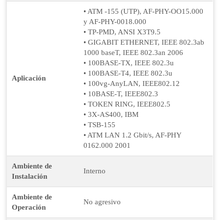
• ATM -155 (UTP), AF-PHY-OO15.000
y AF-PHY-0018.000
• TP-PMD, ANSI X3T9.5
• GIGABIT ETHERNET, IEEE 802.3ab
1000 baseT, IEEE 802.3an 2006
• 100BASE-TX, IEEE 802.3u
• 100BASE-T4, IEEE 802.3u
Aplicación
• 100vg-AnyLAN, IEEE802.12
• 10BASE-T, IEEE802.3
• TOKEN RING, IEEE802.5
• 3X-AS400, IBM
• TSB-155
• ATM LAN 1.2 Gbit/s, AF-PHY
0162.000 2001
Ambiente de
Interno
Instalación
Ambiente de
No agresivo
Operación