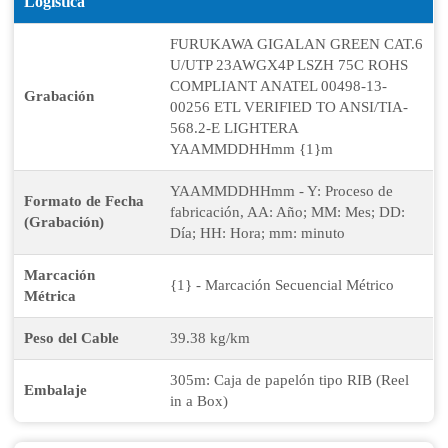
Logística
FURUKAWA GIGALAN GREEN CAT.6
U/UTP 23AWGX4P LSZH 75C ROHS
COMPLIANT ANATEL 00498-13-
Grabación
00256 ETL VERIFIED TO ANSI/TIA-
568.2-E LIGHTERA
YAAMMDDHHmm {1}m
YAAMMDDHHmm - Y: Proceso de
Formato de Fecha
fabricación, AA: Año; MM: Mes; DD:
(Grabación)
Día; HH: Hora; mm: minuto
Marcación
{1} - Marcación Secuencial Métrico
Métrica
Peso del Cable
39.38 kg/km
305m: Caja de papelón tipo RIB (Reel
Embalaje
in a Box)