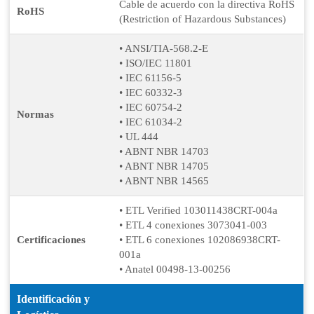
Cable de acuerdo con la directiva RoHS
RoHS
(Restriction of Hazardous Substances)
• ANSI/TIA-568.2-E
• ISO/IEC 11801
• IEC 61156-5
• IEC 60332-3
• IEC 60754-2
Normas
• IEC 61034-2
• UL 444
• ABNT NBR 14703
• ABNT NBR 14705
• ABNT NBR 14565
• ETL Verified 103011438CRT-004a
• ETL 4 conexiones 3073041-003
Certificaciones
• ETL 6 conexiones 102086938CRT-
001a
• Anatel 00498-13-00256
Identificación y