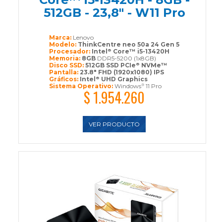
512GB - 23,8" - W11 Pro
Marca:
Lenovo
Modelo:
ThinkCentre neo 50a 24 Gen 5
Procesador:
Intel
Core™ i5-13420H
®
Memoria:
8GB
DDR5-5200 (1x8GB)
Disco SSD:
512GB SSD PCIe
NVMe™
®
Pantalla:
23.8" FHD (1920x1080) IPS
Gráficos:
Intel
UHD Graphics
®
Sistema Operativo:
Windows
11 Pro
®
$ 1.954.260
VER PRODUCTO