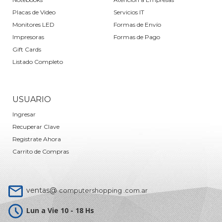
Placas de Video
Servicios IT
Monitores LED
Formas de Envío
Impresoras
Formas de Pago
Gift Cards
Listado Completo
USUARIO
Ingresar
Recuperar Clave
Registrate Ahora
Carrito de Compras
ventas@
computershopping .com.ar
Lun a Vie 10 - 18 Hs