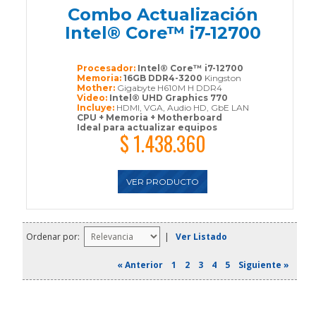
Combo Actualización
Intel® Core™ i7-12700
Procesador:
Intel® Core™ i7-12700
Memoria:
16GB DDR4-3200
Kingston
Mother:
Gigabyte H610M H DDR4
Video:
Intel® UHD Graphics 770
Incluye:
HDMI, VGA, Audio HD, GbE LAN
CPU + Memoria + Motherboard
Ideal para actualizar equipos
$ 1.438.360
VER PRODUCTO
Ordenar por:
|
Ver Listado
« Anterior
1
2
3
4
5
Siguiente »