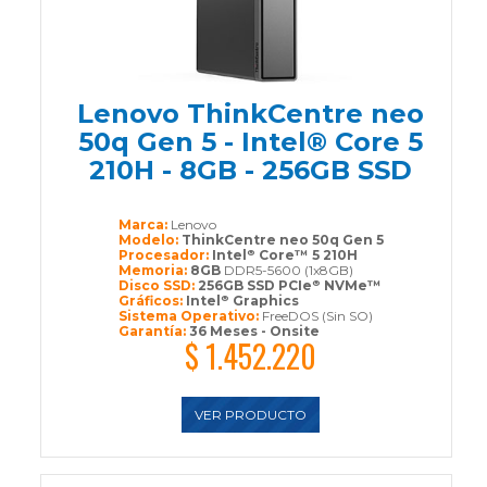
Lenovo ThinkCentre neo
50q Gen 5 - Intel® Core 5
210H - 8GB - 256GB SSD
Marca:
Lenovo
Modelo:
ThinkCentre neo 50q Gen 5
Procesador:
Intel
Core™ 5 210H
®
Memoria:
8GB
DDR5-5600 (1x8GB)
Disco SSD:
256GB SSD PCIe
NVMe™
®
Gráficos:
Intel
Graphics
®
Sistema Operativo:
FreeDOS (Sin SO)
Garantía:
36 Meses - Onsite
$ 1.452.220
VER PRODUCTO