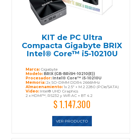
KIT de PC Ultra
Compacta Gigabyte BRIX
Intel® Core™ i5-10210U
Marca:
Gigabyte
Modelo:
BRIX (GB-BRi5H-10210(E))
Procesador:
Intel® Core™ i5-10210U
Memoria:
2x SO-DIMM DDR4 2666MHz
Almacenamiento:
1x 2.5" + M.2 2280 (PCIe/SATA)
Video:
Intel® UHD Graphics
2 x HDMI™, RS232 y Wifi AC + BT 4.2
$ 1.147.300
VER PRODUCTO