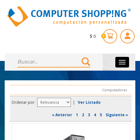
$ 0
0
Toggle
navigati
Computadoras
Ordenar por:
|
Ver Listado
« Anterior
1
2
3
4
5
Siguiente »