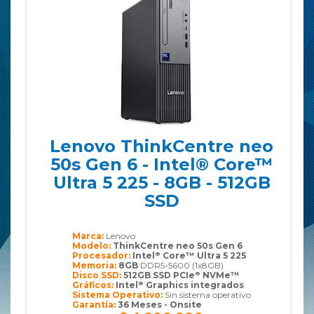
Lenovo ThinkCentre neo
50s Gen 6 - Intel® Core™
Ultra 5 225 - 8GB - 512GB
SSD
Marca:
Lenovo
Modelo:
ThinkCentre neo 50s Gen 6
Procesador:
Intel
Core™ Ultra 5 225
®
Memoria:
8GB
DDR5-5600 (1x8GB)
Disco SSD:
512GB SSD PCIe
NVMe™
®
Gráficos:
Intel
Graphics integrados
®
Sistema Operativo:
Sin sistema operativo
Garantía:
36 Meses - Onsite