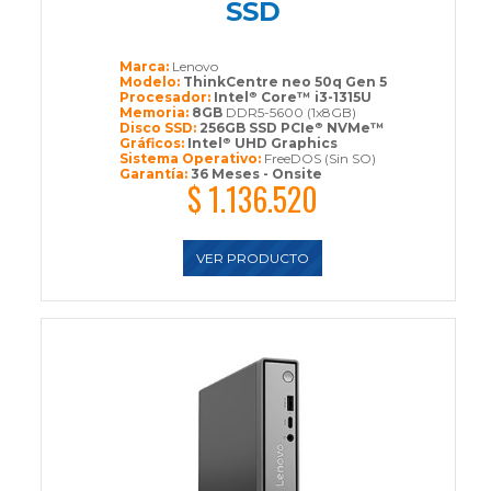
SSD
Marca:
Lenovo
Modelo:
ThinkCentre neo 50q Gen 5
Procesador:
Intel
Core™ i3-1315U
®
Memoria:
8GB
DDR5-5600 (1x8GB)
Disco SSD:
256GB SSD PCIe
NVMe™
®
Gráficos:
Intel
UHD Graphics
®
Sistema Operativo:
FreeDOS (Sin SO)
Garantía:
36 Meses - Onsite
$ 1.136.520
VER PRODUCTO