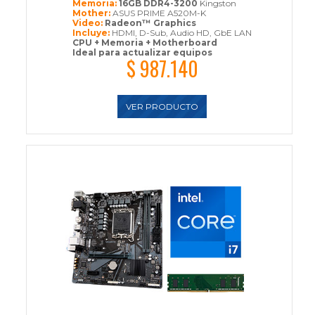
Memoria:
16GB DDR4-3200
Kingston
Mother:
ASUS PRIME A520M-K
Video:
Radeon™ Graphics
Incluye:
HDMI, D-Sub, Audio HD, GbE LAN
CPU + Memoria + Motherboard
Ideal para actualizar equipos
$ 987.140
VER PRODUCTO