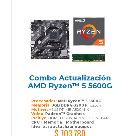
Combo Actualización
AMD Ryzen™ 5 5600G
Procesador:
AMD Ryzen™ 5 5600G
Memoria:
8GB DDR4-3200
Kingston
Mother:
ASUS PRIME A520M-K
Video:
Radeon™ Graphics
Incluye:
HDMI, D-Sub, Audio HD, GbE LAN
CPU + Memoria + Motherboard
Ideal para actualizar equipos
$ 703.780