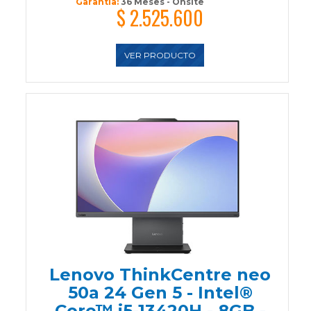
Garantía:
36 Meses - Onsite
$ 2.525.600
VER PRODUCTO
Lenovo ThinkCentre neo
50a 24 Gen 5 - Intel®
Core™ i5-13420H - 8GB -