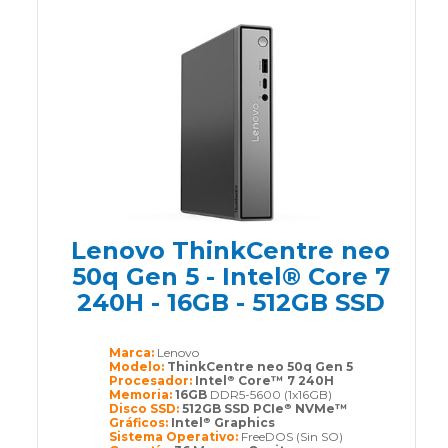
Lenovo ThinkCentre neo
50q Gen 5 - Intel® Core 7
240H - 16GB - 512GB SSD
Marca:
Lenovo
Modelo:
ThinkCentre neo 50q Gen 5
Procesador:
Intel
Core™ 7 240H
®
Memoria:
16GB
DDR5-5600 (1x16GB)
Disco SSD:
512GB SSD PCIe
NVMe™
®
Gráficos:
Intel
Graphics
®
Sistema Operativo:
FreeDOS (Sin SO)