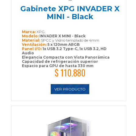
Gabinete XPG INVADER X
MINI - Black
Marca:
XPG
Modelo:
INVADER X MINI - Black
Material:
SPCC y Vidrio templado de 4mm
Ventilación:
5 x 120mm ARGB
Panel I/O:
1x USB 3.2 Type-C, 1x USB 3.2, HD
Audio
Elegancia Compacta con Vista Panorámica
Capacidad de refrigeración superior
Espacio para GPU de hasta 330 mm
$ 110.880
VER PRODUCTO