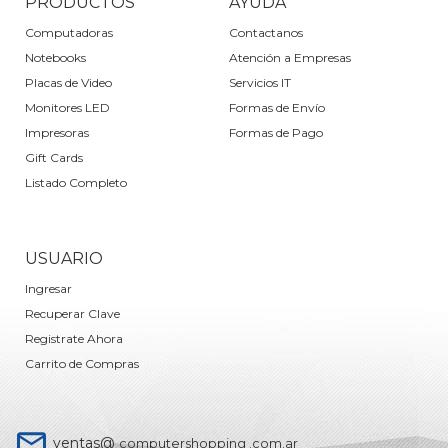
PRODUCTOS
AYUDA
Computadoras
Contactanos
Notebooks
Atención a Empresas
Placas de Video
Servicios IT
Monitores LED
Formas de Envío
Impresoras
Formas de Pago
Gift Cards
Listado Completo
USUARIO
Ingresar
Recuperar Clave
Registrate Ahora
Carrito de Compras
ventas@
computershopping .com.ar