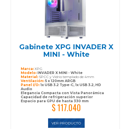
Gabinete XPG INVADER X
MINI - White
Marca:
XPG
Modelo:
INVADER X MINI - White
Material:
SPCC y Vidrio templado de 4mm
Ventilación:
5 x 120mm ARGB
Panel I/O:
1x USB 3.2 Type-C, 1x USB 3.2, HD
Audio
Elegancia Compacta con Vista Panorámica
Capacidad de refrigeración superior
Espacio para GPU de hasta 330 mm
$ 117.040
VER PRODUCTO