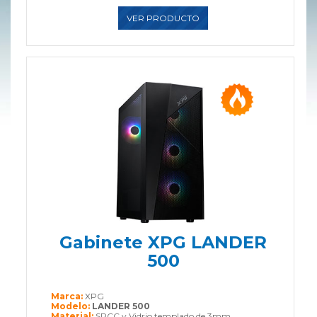
VER PRODUCTO
Gabinete XPG LANDER
500
Marca:
XPG
Modelo:
LANDER 500
Material:
SPCC y Vidrio templado de 3mm