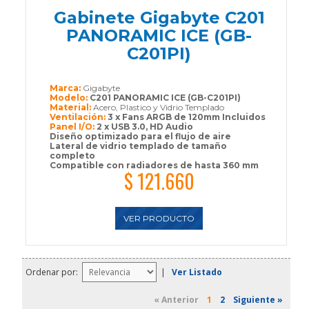
Gabinete Gigabyte C201
PANORAMIC ICE (GB-
C201PI)
Marca:
Gigabyte
Modelo:
C201 PANORAMIC ICE (GB-C201PI)
Material:
Acero, Plastico y Vidrio Templado
Ventilación:
3 x Fans ARGB de 120mm Incluidos
Panel I/O:
2 x USB 3.0, HD Audio
Diseño optimizado para el flujo de aire
Lateral de vidrio templado de tamaño
completo
Compatible con radiadores de hasta 360 mm
$ 121.660
VER PRODUCTO
Ordenar por:
|
Ver Listado
« Anterior
1
2
Siguiente »