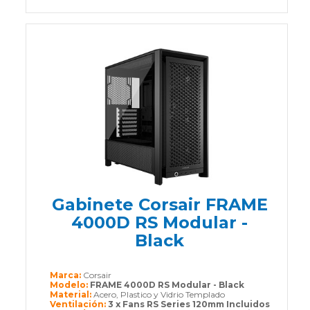
Gabinete Corsair FRAME
4000D RS Modular -
Black
Marca:
Corsair
Modelo:
FRAME 4000D RS Modular - Black
Material:
Acero, Plastico y Vidrio Templado
Ventilación:
3 x Fans RS Series 120mm Incluidos