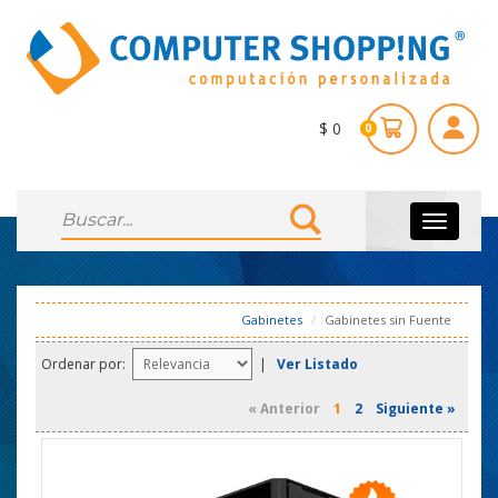
$ 0
0
Toggle
navigati
Gabinetes
Gabinetes sin Fuente
Ordenar por:
|
Ver Listado
« Anterior
1
2
Siguiente »