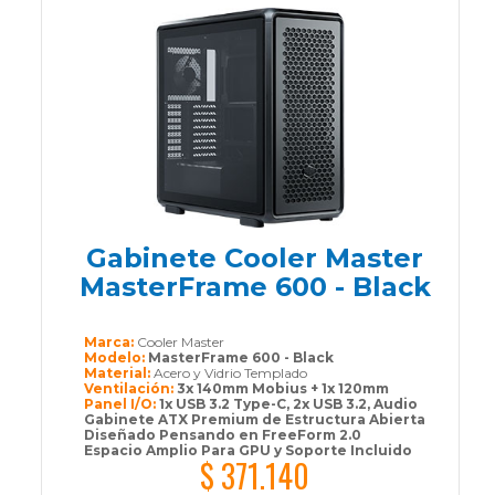
Gabinete Cooler Master
MasterFrame 600 - Black
Marca:
Cooler Master
Modelo:
MasterFrame 600 - Black
Material:
Acero y Vidrio Templado
Ventilación:
3x 140mm Mobius + 1x 120mm
Panel I/O:
1x USB 3.2 Type-C, 2x USB 3.2, Audio
Gabinete ATX Premium de Estructura Abierta
Diseñado Pensando en FreeForm 2.0
Espacio Amplio Para GPU y Soporte Incluido
$ 371.140