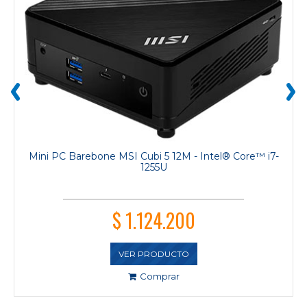
‹
›
Mini PC Barebone MSI Cubi 5 12M - Intel® Core™ i7-
1255U
$ 1.124.200
VER PRODUCTO
Comprar