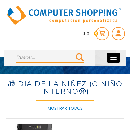
$ 0
0
Toggle
navigati
🎁 DIA DE LA NIÑEZ (O NIÑO
INTERNO🧒)
MOSTRAR TODOS