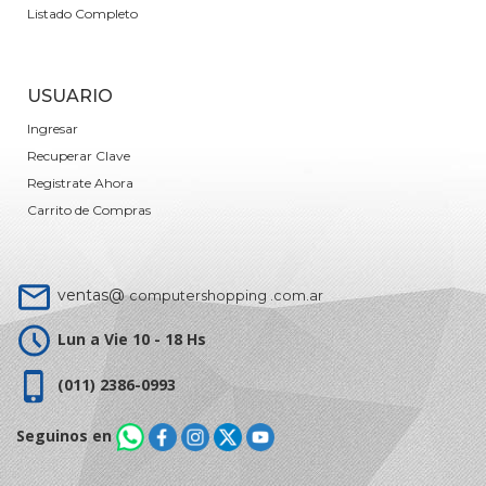
Listado Completo
USUARIO
Ingresar
Recuperar Clave
Registrate Ahora
Carrito de Compras
ventas@
computershopping .com.ar
Lun a Vie 10 - 18 Hs
(011) 2386-0993
Seguinos en