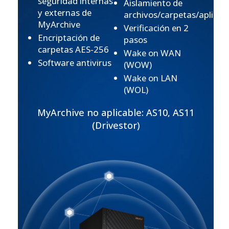
seguridad internas
Aislamiento de
y externas de
archivos/carpetas/aplicac
MyArchive
Verificación en 2
Encriptación de
pasos
carpetas AES-256
Wake on WAN
Software antivirus
(WOW)
Wake on LAN
(WOL)
MyArchive no aplicable: AS10, AS11
(Drivestor)