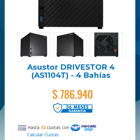
Asustor DRIVESTOR 4
(AS1104T) - 4 Bahías
$ 786.940
Hasta
12
cuotas
con
Calcular Cuotas