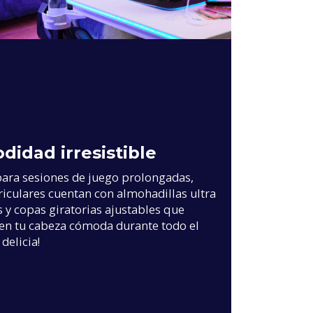
idad irresistible
para sesiones de juego prolongadas,
riculares cuentan con almohadillas ultra
y copas giratorias ajustables que
n tu cabeza cómoda durante todo el
 delicia!