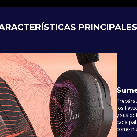
ARACTERÍSTICAS PRINCIPALE
Sume
Prepárat
los Fayzo
y sus po
cada pal
como nu