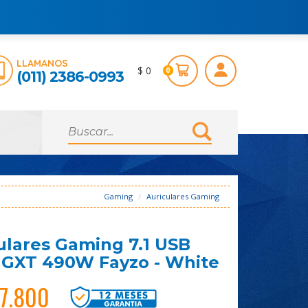
LLAMANOS
$ 0
0
(011) 2386-0993
Gaming
Auriculares Gaming
ulares Gaming 7.1 USB
 GXT 490W Fayzo - White
07.800