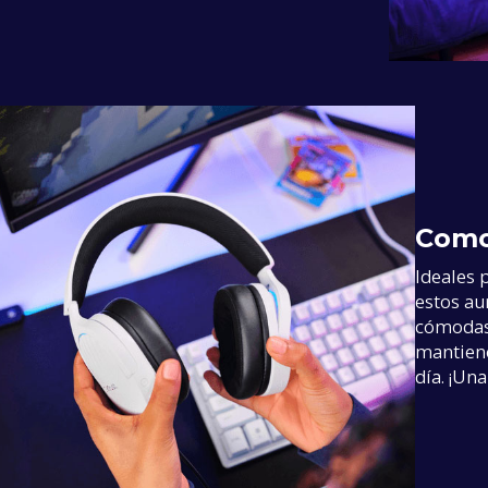
Comod
Ideales 
estos au
cómodas 
mantiene
día. ¡Una