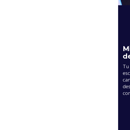
M
d
Tu 
esc
can
des
co