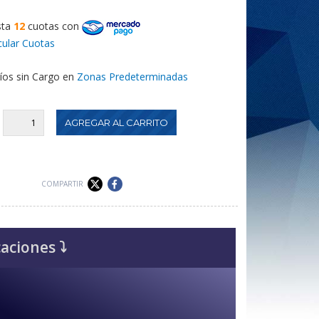
sta
12
cuotas
con
cular Cuotas
íos sin Cargo en
Zonas Predeterminadas
:
COMPARTIR
caciones ⤵