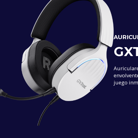
AURICU
GX
Auricular
envolvent
juego inm