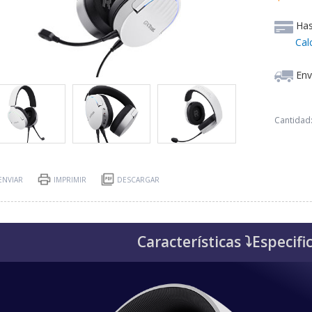
Ha
Cal
Env
Cantidad
ENVIAR
IMPRIMIR
DESCARGAR
Características ⤵
Especifi