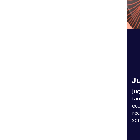
J
Jug
tam
eco
rec
son