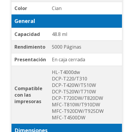
Color
Cian
General
Capacidad
48.8 ml
Rendimiento
5000 Páginas
Presentación
En caja cerrada
HL-T4000dw
DCP-T220/T310
DCP-T420W/T510W
Compatible
DCP-T520W/T710W
con las
DCP-T720DW/T820DW
impresoras
MFC-T810W/T910DW
MFC-T920DW/T925DW
MFC-T4500DW
Dimensiones