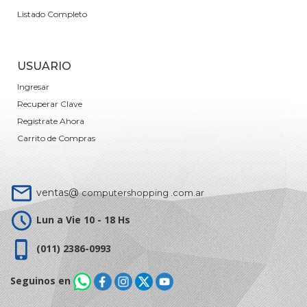
Listado Completo
USUARIO
Ingresar
Recuperar Clave
Registrate Ahora
Carrito de Compras
ventas@
computershopping .com.ar
Lun a Vie 10 - 18 Hs
(011) 2386-0993
Seguinos en