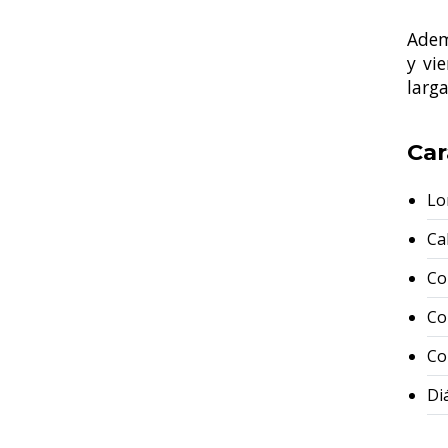
Adem
y vi
larg
Car
Lo
Ca
Co
Co
Co
Di