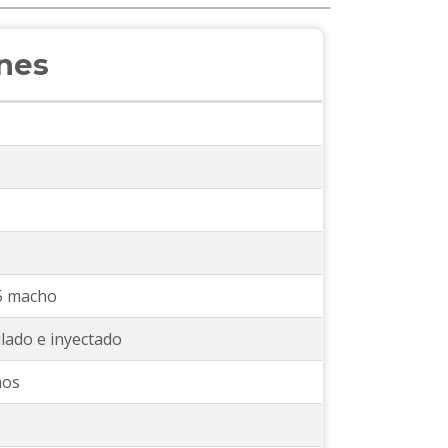
ones
5 macho
ilado e inyectado
mos