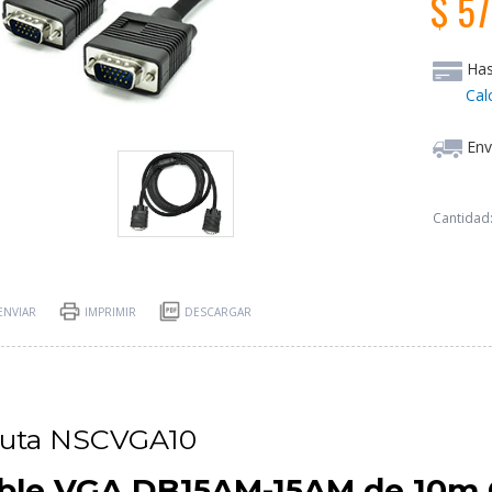
$ 57
Ha
Cal
Env
Cantidad
ENVIAR
IMPRIMIR
DESCARGAR
suta NSCVGA10
ble VGA DB15AM-15AM de 10m Co