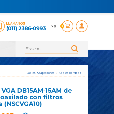
LLAMANOS
$ 0
0
(011) 2386-0993
Cables, Adaptadores
Cables de Video
e VGA DB15AM-15AM de
oaxilado con filtros
a (NSCVGA10)