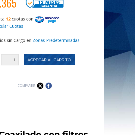
.365
sta
12
cuotas
con
cular Cuotas
íos sin Cargo en
Zonas Predeterminadas
:
COMPARTIR
axilado con filtros