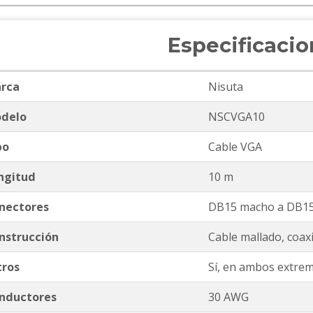
Especificaci
rca
Nisuta
delo
NSCVGA10
po
Cable VGA
ngitud
10 m
nectores
DB15 macho a DB1
nstrucción
Cable mallado, coax
tros
Sí, en ambos extre
nductores
30 AWG