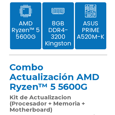
AMD
8GB
ASUS
Ryzen™ 5
DDR4-
PRIME
5600G
3200
A520M-K
Kingston
Combo
Actualización AMD
Ryzen™ 5 5600G
Kit de Actualizacion
(Procesador + Memoria +
Motherboard)