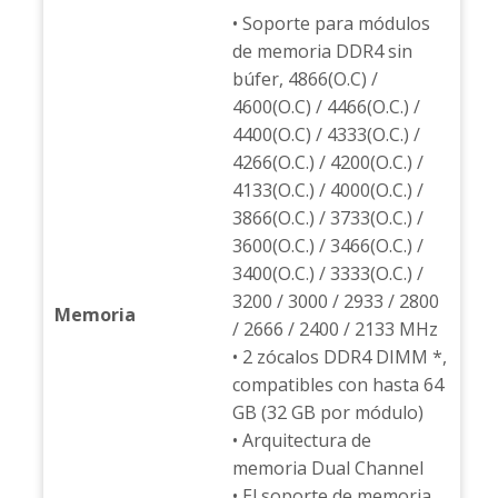
• Soporte para módulos
de memoria DDR4 sin
búfer, 4866(O.C) /
4600(O.C) / 4466(O.C.) /
4400(O.C) / 4333(O.C.) /
4266(O.C.) / 4200(O.C.) /
4133(O.C.) / 4000(O.C.) /
3866(O.C.) / 3733(O.C.) /
3600(O.C.) / 3466(O.C.) /
3400(O.C.) / 3333(O.C.) /
3200 / 3000 / 2933 / 2800
Memoria
/ 2666 / 2400 / 2133 MHz
• 2 zócalos DDR4 DIMM *,
compatibles con hasta 64
GB (32 GB por módulo)
• Arquitectura de
memoria Dual Channel
• El soporte de memoria