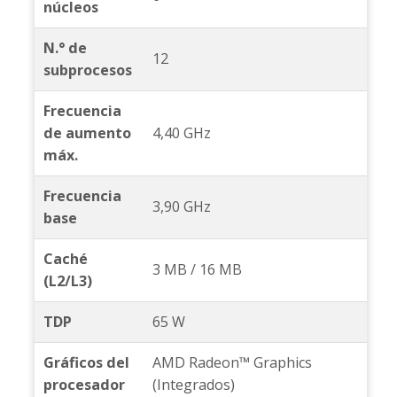
núcleos
N.° de
12
subprocesos
Frecuencia
de aumento
4,40 GHz
máx.
Frecuencia
3,90 GHz
base
Caché
3 MB / 16 MB
(L2/L3)
TDP
65 W
Gráficos del
AMD Radeon™ Graphics
procesador
(Integrados)