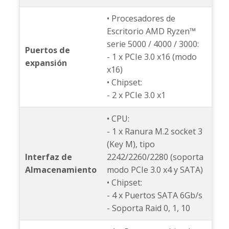
• Procesadores de
Escritorio AMD Ryzen™
serie 5000 / 4000 / 3000:
Puertos de
- 1 x PCIe 3.0 x16 (modo
expansión
x16)
• Chipset:
- 2 x PCIe 3.0 x1
• CPU:
- 1 x Ranura M.2 socket 3
(Key M), tipo
Interfaz de
2242/2260/2280 (soporta
Almacenamiento
modo PCIe 3.0 x4 y SATA)
• Chipset:
- 4 x Puertos SATA 6Gb/s
- Soporta Raid 0, 1, 10