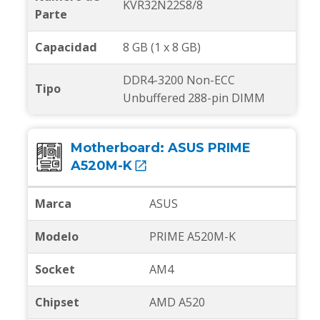
KVR32N22S8/8
Parte
Capacidad
8 GB (1 x 8 GB)
DDR4-3200 Non-ECC
Tipo
Unbuffered 288-pin DIMM
Motherboard:
ASUS PRIME
A520M-K
Marca
ASUS
Modelo
PRIME A520M-K
Socket
AM4
Chipset
AMD A520