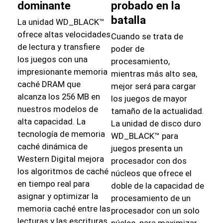
dominante
probado en la
batalla
La unidad WD_BLACK™
ofrece altas velocidades
Cuando se trata de
de lectura y transfiere
poder de
los juegos con una
procesamiento,
impresionante memoria
mientras más alto sea,
caché DRAM que
mejor será para cargar
alcanza los 256 MB en
los juegos de mayor
nuestros modelos de
tamaño de la actualidad.
alta capacidad. La
La unidad de disco duro
tecnología de memoria
WD_BLACK™ para
caché dinámica de
juegos presenta un
Western Digital mejora
procesador con dos
los algoritmos de caché
núcleos que ofrece el
en tiempo real para
doble de la capacidad de
asignar y optimizar la
procesamiento de un
memoria caché entre las
procesador con un solo
lecturas y las escrituras.
núcleo, para maximizar