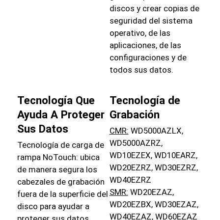
discos y crear copias de
seguridad del sistema
operativo, de las
aplicaciones, de las
configuraciones y de
todos sus datos.
Tecnología Que
Tecnología de
Ayuda A Proteger
Grabación
Sus Datos
CMR:
WD5000AZLX,
WD5000AZRZ,
Tecnología de carga de
WD10EZEX, WD10EARZ,
rampa NoTouch: ubica
WD20EZRZ, WD30EZRZ,
de manera segura los
WD40EZRZ
cabezales de grabación
SMR:
WD20EZAZ,
fuera de la superficie del
WD20EZBX, WD30EZAZ,
disco para ayudar a
WD40EZAZ, WD60EZAZ
proteger sus datos.