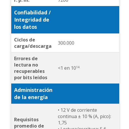
r. p. m.
7200
Confiabilidad /
Integridad de
los datos
Ciclos de
300.000
carga/descarga
Errores de
lectura no
<1 en 10
14
recuperables
por bits leídos
Administración
de la energía
• 12 V de corriente
continua ± 10 % (A, pico):
Requisitos
1,75
promedio de