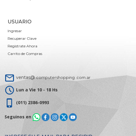
USUARIO
Ingresar
Recuperar Clave
Registrate Ahora
Carrito de Compras
ventas@
computershopping .com.ar
Lun a Vie 10 - 18 Hs
(011) 2386-0993
Seguinos en