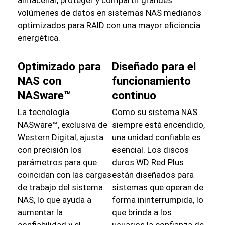
almacenar, proteger y compartir grandes
volúmenes de datos en sistemas NAS medianos
optimizados para RAID con una mayor eficiencia
energética.
Optimizado para
Diseñado para el
NAS con
funcionamiento
NASware™
continuo
La tecnología
Como su sistema NAS
NASware™, exclusiva de
siempre está encendido,
Western Digital, ajusta
una unidad confiable es
con precisión los
esencial. Los discos
parámetros para que
duros WD Red Plus
coincidan con las cargas
están diseñados para
de trabajo del sistema
sistemas que operan de
NAS, lo que ayuda a
forma ininterrumpida, lo
aumentar la
que brinda a los
confiabilidad y el
usuarios la confianza de