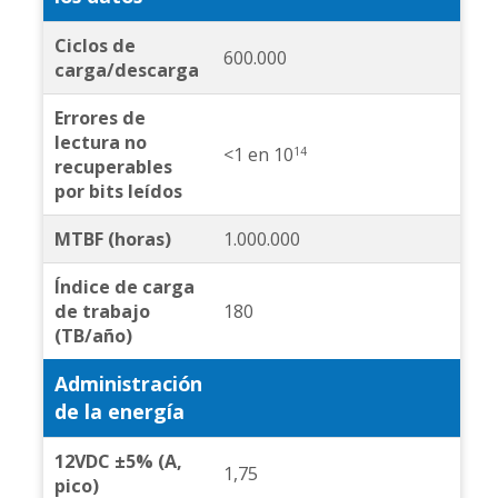
Ciclos de
600.000
carga/descarga
Errores de
lectura no
<1 en 10
14
recuperables
por bits leídos
MTBF (horas)
1.000.000
Índice de carga
de trabajo
180
(TB/año)
Administración
de la energía
12VDC ±5% (A,
1,75
pico)