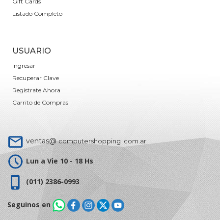
Gift Cards
Listado Completo
USUARIO
Ingresar
Recuperar Clave
Registrate Ahora
Carrito de Compras
ventas@
computershopping .com.ar
Lun a Vie 10 - 18 Hs
(011) 2386-0993
Seguinos en