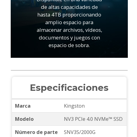
de altas capacidades de
hasta 4TB proporcionando
amplio espacio para
almacenar archivos, vídeos,
documentos y juegos con
espacio de sobra.
Especificaciones
Marca
Kingston
Modelo
NV3 PCIe 4.0 NVMe™ SSD
Número de parte
SNV3S/2000G