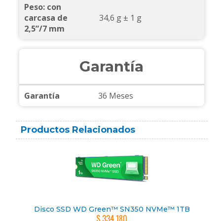
Peso: con
carcasa de
34,6 g ± 1 g
2,5”/7 mm
Garantía
Garantía
36 Meses
Productos Relacionados
Disco SSD WD Green™ SN350 NVMe™ 1TB
$ 334.180