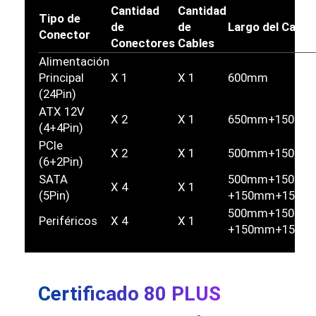
Cantidad
Cantidad
Tipo de
de
de
Largo del Cable
Conector
Conectores
Cables
Alimentación
Principal
X 1
X 1
600mm
(24Pin)
ATX 12V
X 2
X 1
650mm+150mm
(4+4Pin)
PCIe
X 2
X 1
500mm+150mm
(6+2Pin)
SATA
500mm+150mm
X 4
X 1
(5Pin)
+150mm+150m
500mm+150mm
Periféricos
X 4
X 1
+150mm+150m
Certificado 80 PLUS