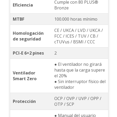
Cumple con 80 PLUS®
Eficiencia
Bronze
MTBF
100.000 horas mínimo
CE / UKCA / LVD / UKCA /
Homologación
FCC / ICES / TUV / CB /
de seguridad
cTUVus / BSMI / CCC
PCI-E 6+2 pines
2
● El ventilador no girará
hasta que la carga supere
Ventilador
el 20%
Smart Zero
● Sin interruptor físico del
ventilador
OCP / OVP / UVP / OPP /
Protección
OTP / SCP
● Manual del usuario