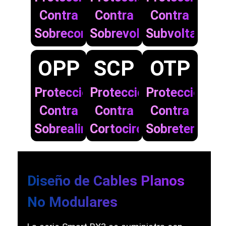
Contra
Contra
Contra
Sobrecorriente
Sobrevoltaje
Subvoltaje
OPP
SCP
OTP
Protección
Protección
Protección
Contra
Contra
Contra
Sobrealimentación
Cortocircuito
Sobretempera
Diseño de Cables Planos
No Modulares