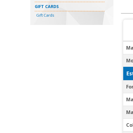
GIFT CARDS
Gift Cards
Ma
Mo
Es
Fo
Ma
Ma
Co