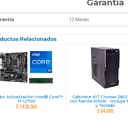
Garantía
rantía
12 Meses
ductos Relacionados
o Actualización Intel® Core™
Gabinete KIT Cromax 280
i7-12700
con fuente 600W - Incluye
y Teclado
$ 1.438.360
$ 64.680