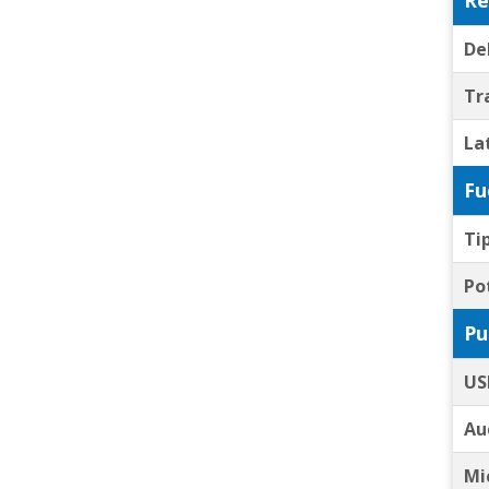
De
Tr
La
Fu
Ti
Po
Pu
US
Au
Mi