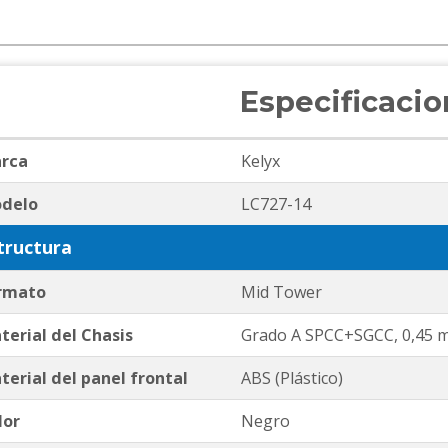
Especificaci
rca
Kelyx
delo
LC727-14
tructura
rmato
Mid Tower
terial del Chasis
Grado A SPCC+SGCC, 0,45 m
terial del panel frontal
ABS (Plástico)
lor
Negro