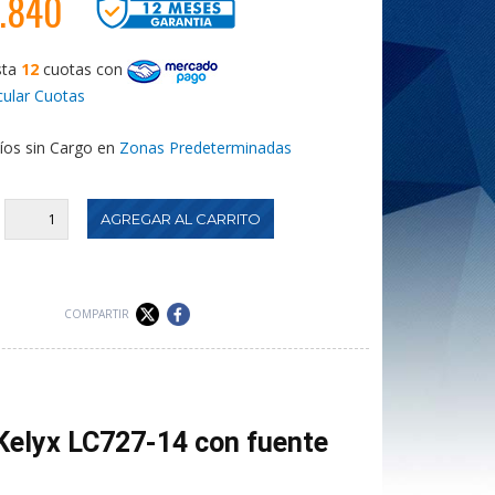
0.840
sta
12
cuotas
con
cular Cuotas
íos sin Cargo en
Zonas Predeterminadas
:
COMPARTIR
Kelyx LC727-14 con fuente