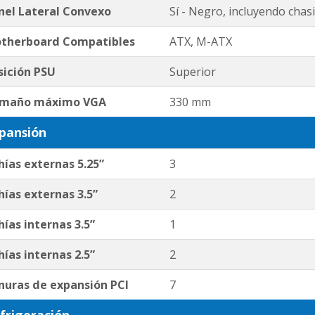
nel Lateral Convexo
Sí - Negro, incluyendo chas
therboard Compatibles
ATX, M-ATX
sición PSU
Superior
maño máximo VGA
330 mm
pansión
hías externas 5.25”
3
hías externas 3.5”
2
hías internas 3.5”
1
hías internas 2.5”
2
nuras de expansión PCI
7
frigeración