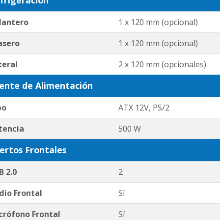
lantero
1 x 120 mm (opcional)
asero
1 x 120 mm (opcional)
teral
2 x 120 mm (opcionales)
ente de Alimentación
po
ATX 12V, PS/2
tencia
500 W
ertos Frontales
B 2.0
2
dio Frontal
Sí
crófono Frontal
Sí