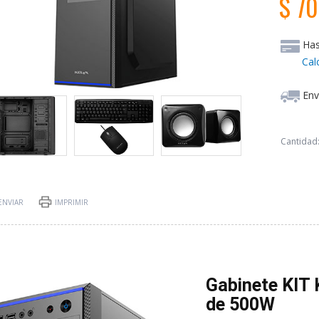
$ 7
Ha
Cal
Env
Cantidad
ENVIAR
IMPRIMIR
Gabinete KIT 
de 500W