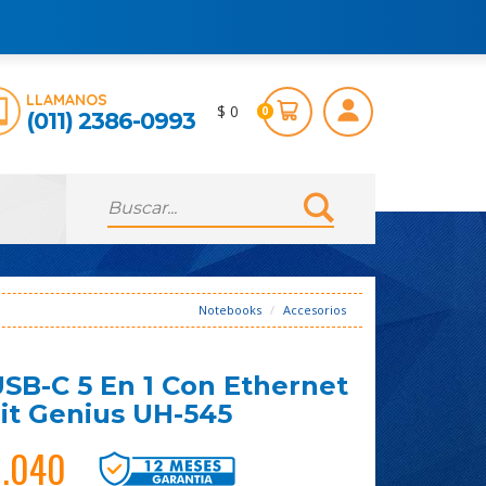
LLAMANOS
$ 0
0
(011) 2386-0993
Notebooks
Accesorios
SB-C 5 En 1 Con Ethernet
it Genius UH-545
0.040