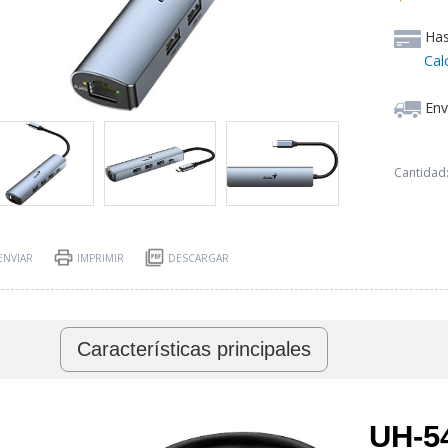
Ha
Cal
Env
Cantidad
ENVIAR
IMPRIMIR
DESCARGAR
Características principales
UH-5