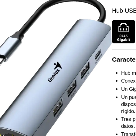
Hub USB 
Caracte
Hub mu
Conexi
Un Gig
Un pue
dispos
rígido.
Tres p
datos.
Transf