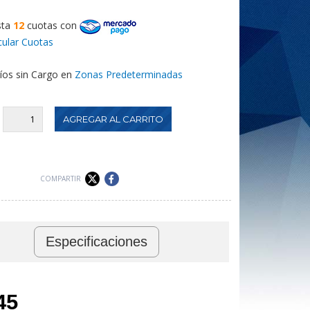
sta
12
cuotas
con
cular Cuotas
íos sin Cargo en
Zonas Predeterminadas
:
COMPARTIR
Especificaciones
45