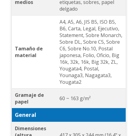
medios
etiquetas, sobres, papel
delgado
A4, A5, A6, JIS B5, ISO B5,
B6, Carta, Legal, Ejecutivo,
Statement, Sobre Monarch,
Sobre DL, Sobre C5, Sobre
Tamaño de
C6, Sobre No.10, Postal
material
japonesa, Folio, Oficio, Big
16k, 32k, 16k, Big 32k, ZL,
Yougata4, Postal,
Younaga3, Nagagata3,
Yougata2
Gramaje de
60 ~ 163 g/m²
papel
General
Dimensiones
(altura,
417 x 305 x 244 mm (16.4" x