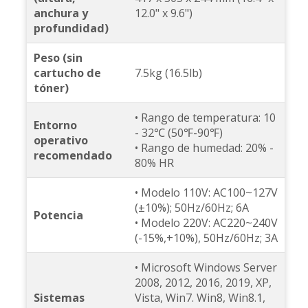
anchura y
12.0" x 9.6")
profundidad)
Peso (sin
cartucho de
7.5kg (16.5lb)
tóner)
• Rango de temperatura: 10
Entorno
- 32℃ (50℉-90℉)
operativo
• Rango de humedad: 20% -
recomendado
80% HR
• Modelo 110V: AC100~127V
(±10%); 50Hz/60Hz; 6A
Potencia
• Modelo 220V: AC220~240V
(-15%,+10%), 50Hz/60Hz; 3A
• Microsoft Windows Server
2008, 2012, 2016, 2019, XP,
Sistemas
Vista, Win7. Win8, Win8.1,