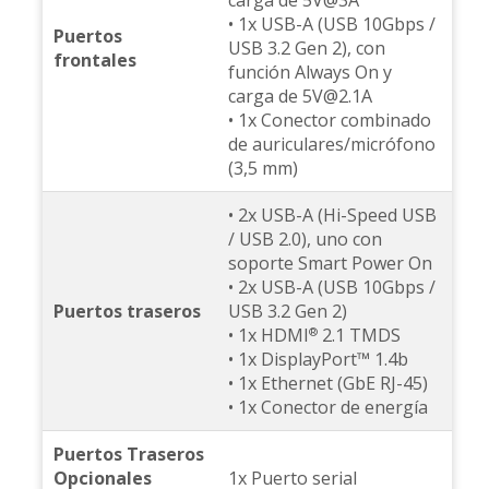
carga de 5V@3A
• 1x USB-A (USB 10Gbps /
Puertos
USB 3.2 Gen 2), con
frontales
función Always On y
carga de 5V@2.1A
• 1x Conector combinado
de auriculares/micrófono
(3,5 mm)
• 2x USB-A (Hi-Speed USB
/ USB 2.0), uno con
soporte Smart Power On
• 2x USB-A (USB 10Gbps /
Puertos traseros
USB 3.2 Gen 2)
• 1x HDMI
2.1 TMDS
®
• 1x DisplayPort™ 1.4b
• 1x Ethernet (GbE RJ-45)
• 1x Conector de energía
Puertos Traseros
Opcionales
1x Puerto serial