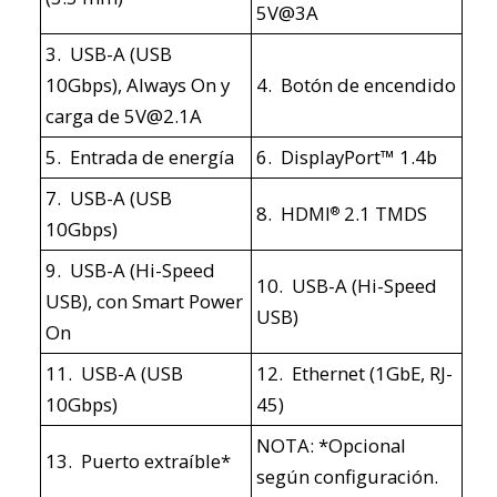
5V@3A
3. USB-A (USB
10Gbps), Always On y
4. Botón de encendido
carga de 5V@2.1A
5. Entrada de energía
6. DisplayPort™ 1.4b
7. USB-A (USB
8. HDMI
2.1 TMDS
®
10Gbps)
9. USB-A (Hi-Speed
10. USB-A (Hi-Speed
USB), con Smart Power
USB)
On
11. USB-A (USB
12. Ethernet (1GbE, RJ-
10Gbps)
45)
NOTA: *Opcional
13. Puerto extraíble*
según configuración.