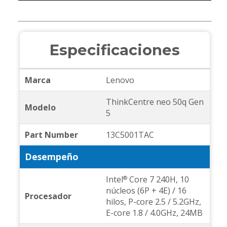
Especificaciones
Marca
Lenovo
ThinkCentre neo 50q Gen
Modelo
5
Part Number
13C5001TAC
Desempeño
Intel
Core 7 240H, 10
®
núcleos (6P + 4E) / 16
Procesador
hilos, P-core 2.5 / 5.2GHz,
E-core 1.8 / 4.0GHz, 24MB