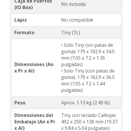
Caja de Puertos
No incluida
(IO Box)
Lápiz
No compatible
Formato
Tiny (1L)
• Solo Tiny (sin patas de
goma): 179 x 182.9 x 34.5
mm (7.05 x 7.2 x 1.36
Dimensiones (An
pulgadas)
x Pr x Al)
• Solo Tiny (con patas de
goma): 179 x 182.9 x 36.5
mm (7.05 x 7.2 x 1.44
pulgadas)
Peso
Aprox. 1.13 kg (2.49 lb)
Dimensiones del
Tiny con teclado Calliope:
Embalaje (An x Pr
492 x 250 x 128 mm (19.37
x Al)
x 9.84 x 5.04 pulgadas)