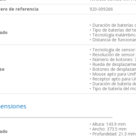
ro de referencia
920-009266
• Duración de baterías 
• Tipo de baterías del t
lado
• Tecnología inalámbri
• Distancia de funcion
• Tecnología de sensor:
• Resolución de sensor
• Número de botones: 
• Rueda de desplazamie
se
• Botones de desplazam
• Mouse apto para Unif
• Receptor apto para Un
• Duración de batería 
• Tipo de batería del m
ensiones
• Altura: 143.9 mm
• Ancho: 373.5 mm
lado
• Profundidad: 21.3 mm