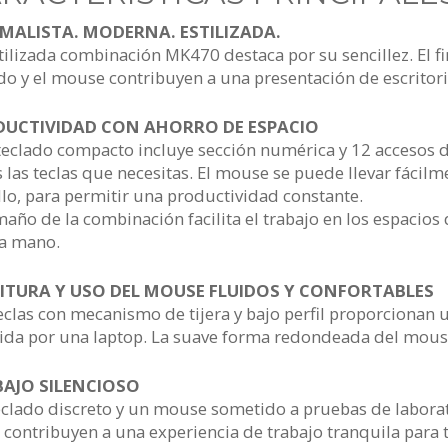
MALISTA. MODERNA. ESTILIZADA.
tilizada combinación MK470 destaca por su sencillez. El fi
do y el mouse contribuyen a una presentación de escritor
DUCTIVIDAD CON AHORRO DE ESPACIO
teclado compacto incluye sección numérica y 12 accesos d
 las teclas que necesitas. El mouse se puede llevar fácilme
llo, para permitir una productividad constante.
maño de la combinación facilita el trabajo en los espacio
a mano.
ITURA Y USO DEL MOUSE FLUIDOS Y CONFORTABLES
eclas con mecanismo de tijera y bajo perfil proporcionan u
cida por una laptop. La suave forma redondeada del mou
AJO SILENCIOSO
eclado discreto y un mouse sometido a pruebas de labor
 contribuyen a una experiencia de trabajo tranquila para t