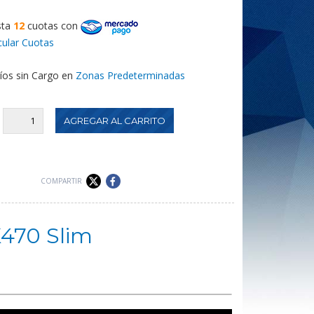
sta
12
cuotas
con
cular Cuotas
íos sin Cargo en
Zonas Predeterminadas
:
COMPARTIR
470 Slim