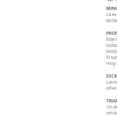
MINI
La es
tecla
PRO
Este 
todas
bolsi
El ta
muy 
ESCR
Las t
ofre
TRAB
Un t
otros