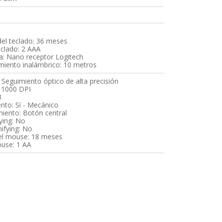
del teclado: 36 meses
eclado: 2 AAA
ca: Nano receptor Logitech
amiento inalámbrico: 10 metros
 Seguimiento óptico de alta precisión
: 1000 DPI
3
nto: Sí - Mecánico
iento: Botón central
ying: No
ifying: No
del mouse: 18 meses
ouse: 1 AA