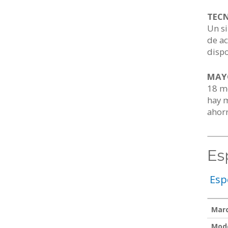
TECN
Un si
de ac
dispo
MAYO
18 me
hay 
ahorr
Es
Esp
Mar
Mod