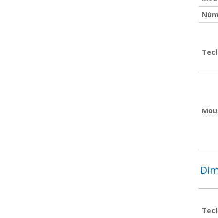
Núme
Tec
Mou
Dim
Tec