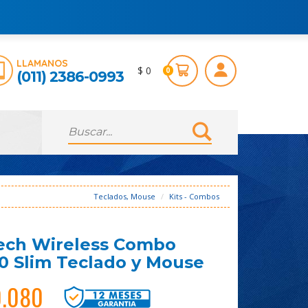
LLAMANOS
$ 0
0
(011) 2386-0993
Teclados, Mouse
Kits - Combos
ech Wireless Combo
 Slim Teclado y Mouse
0.080