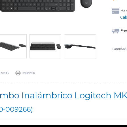
Ha
Cal
Env
Cantidad
ENVIAR
IMPRIMIR
mbo Inalámbrico Logitech MK
0-009266)