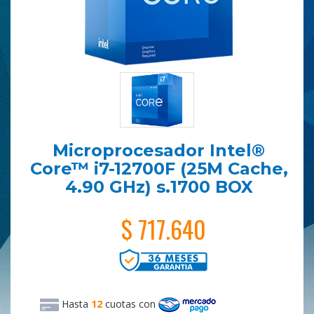
Microprocesador Intel®
Core™ i7-12700F (25M Cache,
4.90 GHz) s.1700 BOX
$ 717.640
Hasta
12
cuotas
con