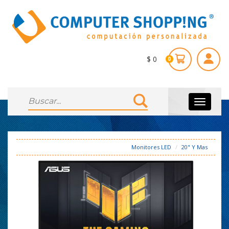
$ 0
0
Toggle
navigati
Monitores LED
20" Y Mas