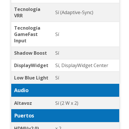
Tecnología
Sí (Adaptive-Sync)
VRR
Tecnología
GameFast
Sí
Input
Shadow Boost
Sí
DisplayWidget
Sí, DisplayWidget Center
Low Blue Light
Sí
Audio
Altavoz
Sí (2 W x 2)
Puertos
HDMI(v2.0)
x 2