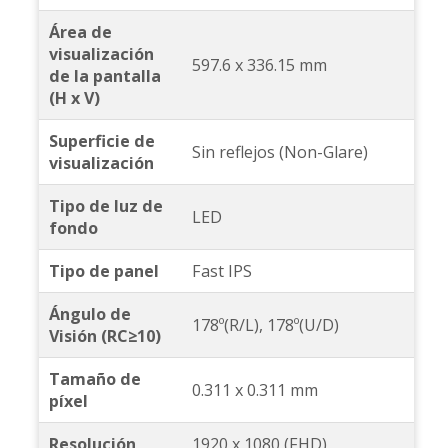
Área de
visualización
597.6 x 336.15 mm
de la pantalla
(H x V)
Superficie de
Sin reflejos (Non-Glare)
visualización
Tipo de luz de
LED
fondo
Tipo de panel
Fast IPS
Ángulo de
178º(R/L), 178º(U/D)
Visión (RC≥10)
Tamaño de
0.311 x 0.311 mm
píxel
Resolución
1920 x 1080 (FHD)