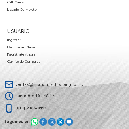
Gift Cards
Listado Completo
USUARIO
Ingresar
Recuperar Clave
Registrate Ahora
Carrito de Compras
ventas@
computershopping .com.ar
Lun a Vie 10 - 18 Hs
(011) 2386-0993
Seguinos en