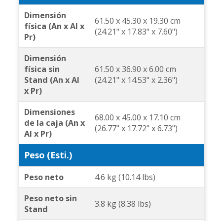
Dimensión
61.50 x 45.30 x 19.30 cm
física (An x Al x
(24.21" x 17.83" x 7.60")
Pr)
Dimensión
física sin
61.50 x 36.90 x 6.00 cm
Stand (An x Al
(24.21" x 14.53" x 2.36")
x Pr)
Dimensiones
68.00 x 45.00 x 17.10 cm
de la caja (An x
(26.77" x 17.72" x 6.73")
Al x Pr)
Peso (Esti.)
Peso neto
4.6 kg (10.14 lbs)
Peso neto sin
3.8 kg (8.38 lbs)
Stand