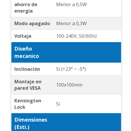
ahorro de
Menor a 0,5W
energía
Modo apagado
Menor a 0,3W
Voltaje
100-240V, 50/60Hz
Diseño
mecanico
Inclinación
Sí (+23° ~ -5°)
Montaje en
100x100mm
pared VESA
Kensington
Sí
Lock
Dimensiones
(Esti.)