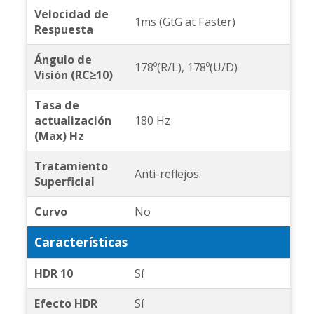
Velocidad de
1ms (GtG at Faster)
Respuesta
Ángulo de
178º(R/L), 178º(U/D)
Visión (RC≥10)
Tasa de
actualización
180 Hz
(Max) Hz
Tratamiento
Anti-reflejos
Superficial
Curvo
No
Características
HDR 10
Sí
Efecto HDR
Sí