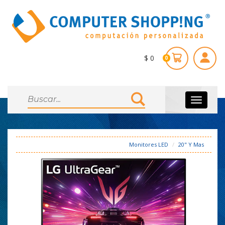
$ 0
0
Toggle
navigati
Monitores LED
20" Y Mas