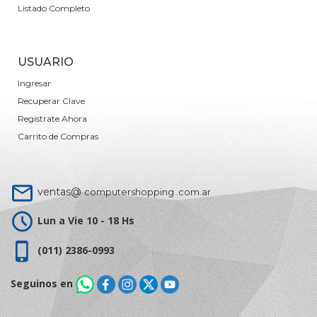
Listado Completo
USUARIO
Ingresar
Recuperar Clave
Registrate Ahora
Carrito de Compras
ventas@
computershopping .com.ar
Lun a Vie 10 - 18 Hs
(011) 2386-0993
Seguinos en