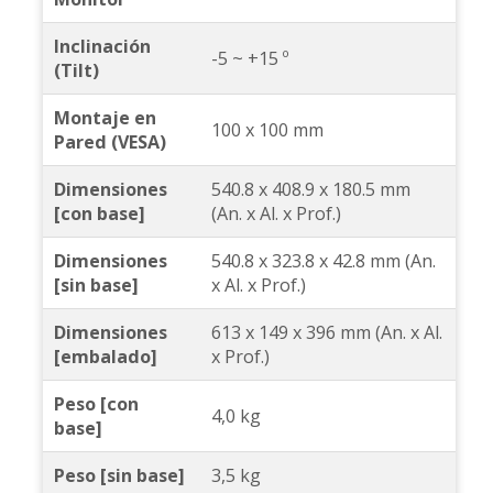
Inclinación
-5 ~ +15 º
(Tilt)
Montaje en
100 x 100 mm
Pared (VESA)
Dimensiones
540.8 x 408.9 x 180.5 mm
[con base]
(An. x Al. x Prof.)
Dimensiones
540.8 x 323.8 x 42.8 mm (An.
[sin base]
x Al. x Prof.)
Dimensiones
613 x 149 x 396 mm (An. x Al.
[embalado]
x Prof.)
Peso [con
4,0 kg
base]
Peso [sin base]
3,5 kg