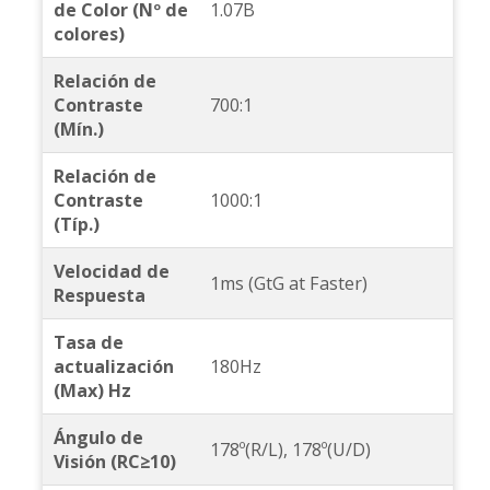
de Color (Nº de
1.07B
colores)
Relación de
Contraste
700:1
(Mín.)
Relación de
Contraste
1000:1
(Típ.)
Velocidad de
1ms (GtG at Faster)
Respuesta
Tasa de
actualización
180Hz
(Max) Hz
Ángulo de
178º(R/L), 178º(U/D)
Visión (RC≥10)