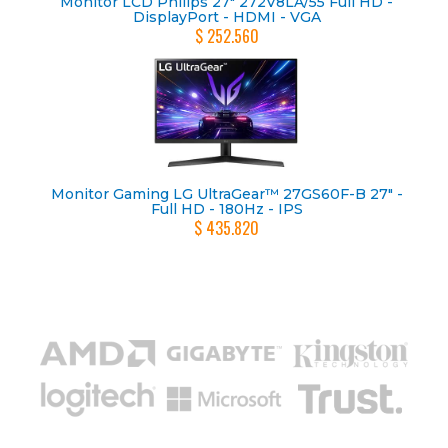
Monitor LCD Philips 27" 272V8LA/55 Full HD -
DisplayPort - HDMI - VGA
$ 252.560
Monitor Gaming LG UltraGear™ 27GS60F-B 27" -
Full HD - 180Hz - IPS
$ 435.820