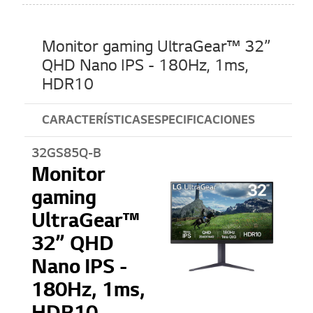
Monitor gaming UltraGear™ 32”
QHD Nano IPS - 180Hz, 1ms,
HDR10
CARACTERÍSTICAS
ESPECIFICACIONES
32GS85Q-B
Monitor
gaming
UltraGear™
32” QHD
Nano IPS -
180Hz, 1ms,
HDR10