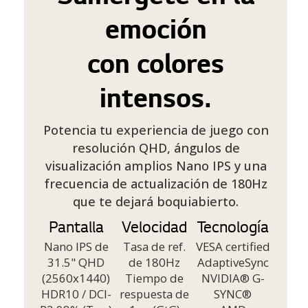
emoción
con colores
intensos.
Potencia tu experiencia de juego con
resolución QHD, ángulos de
visualización amplios Nano IPS y una
frecuencia de actualización de 180Hz
que te dejará boquiabierto.
Pantalla
Velocidad
Tecnología
Nano IPS de
Tasa de ref.
VESA certified
31.5" QHD
de 180Hz
AdaptiveSync
(2560x1440)
Tiempo de
NVIDIA® G-
HDR10 / DCI-
respuesta de
SYNC®