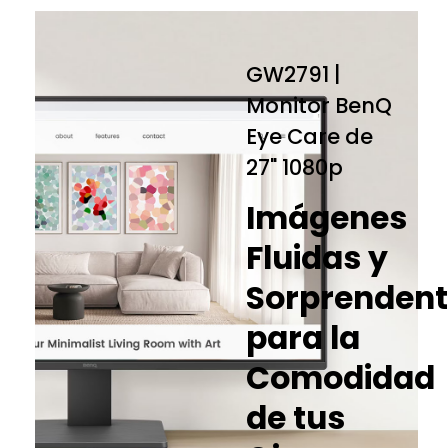
GW2791 |
Monitor BenQ
Eye Care de
27" 1080p
Imágenes
Fluidas y
Sorprendent
para la
Comodidad
de tus