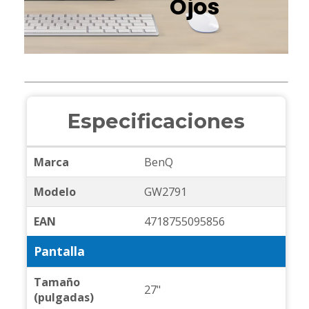
Ojos
Especificaciones
Marca
BenQ
Modelo
GW2791
EAN
4718755095856
Pantalla
Tamaño
27"
(pulgadas)