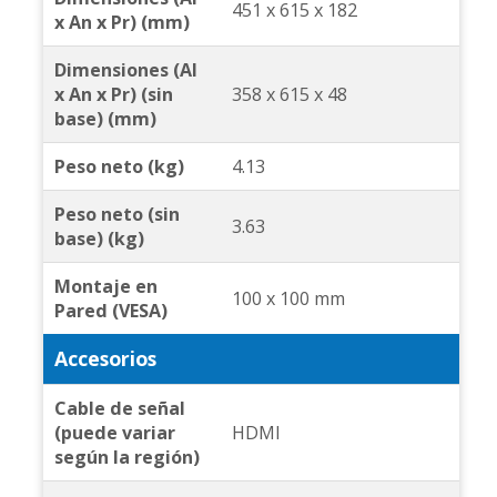
451 x 615 x 182
x An x Pr) (mm)
Dimensiones (Al
x An x Pr) (sin
358 x 615 x 48
base) (mm)
Peso neto (kg)
4.13
Peso neto (sin
3.63
base) (kg)
Montaje en
100 x 100 mm
Pared (VESA)
Accesorios
Cable de señal
(puede variar
HDMI
según la región)