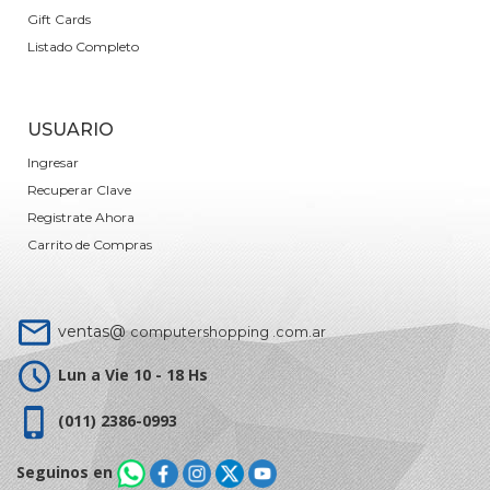
Gift Cards
Listado Completo
USUARIO
Ingresar
Recuperar Clave
Registrate Ahora
Carrito de Compras
ventas@
computershopping .com.ar
Lun a Vie 10 - 18 Hs
(011) 2386-0993
Seguinos en