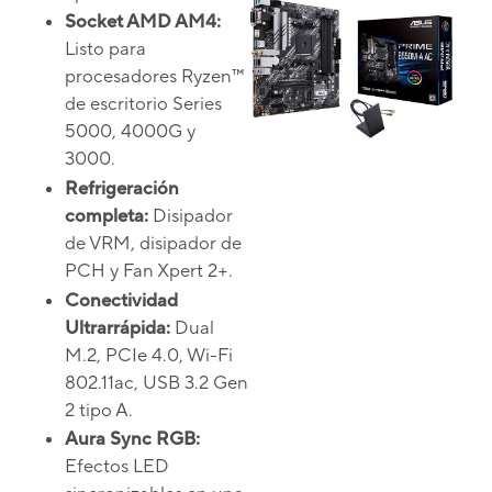
Socket AMD AM4:
Listo para
procesadores Ryzen™
de escritorio Series
5000, 4000G y
3000.
Refrigeración
completa:
Disipador
de VRM, disipador de
PCH y Fan Xpert 2+.
Conectividad
Ultrarrápida:
Dual
M.2, PCIe 4.0, Wi-Fi
802.11ac, USB 3.2 Gen
2 tipo A.
Aura Sync RGB:
Efectos LED