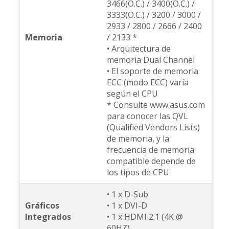
3466(O.C.) / 3400(O.C.) /
3333(O.C.) / 3200 / 3000 /
2933 / 2800 / 2666 / 2400
Memoria
/ 2133 *
• Arquitectura de
memoria Dual Channel
• El soporte de memoria
ECC (modo ECC) varía
según el CPU
* Consulte www.asus.com
para conocer las QVL
(Qualified Vendors Lists)
de memoria, y la
frecuencia de memoria
compatible depende de
los tipos de CPU
• 1 x D-Sub
Gráficos
• 1 x DVI-D
Integrados
• 1 x HDMI 2.1 (4K @
60HZ)