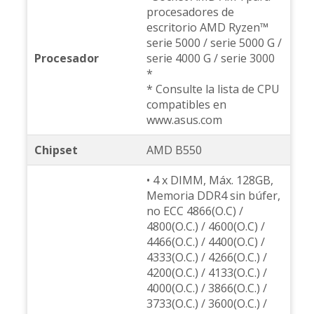
procesadores de
escritorio AMD Ryzen™
serie 5000 / serie 5000 G /
Procesador
serie 4000 G / serie 3000
*
* Consulte la lista de CPU
compatibles en
www.asus.com
Chipset
AMD B550
• 4 x DIMM, Máx. 128GB,
Memoria DDR4 sin búfer,
no ECC 4866(O.C) /
4800(O.C.) / 4600(O.C) /
4466(O.C.) / 4400(O.C) /
4333(O.C.) / 4266(O.C.) /
4200(O.C.) / 4133(O.C.) /
4000(O.C.) / 3866(O.C.) /
3733(O.C.) / 3600(O.C.) /