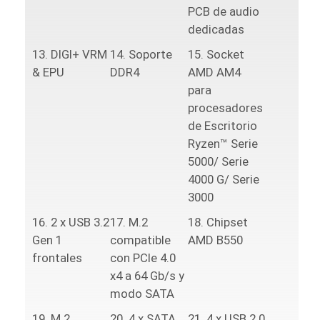
PCB de audio
dedicadas
DIGI+ VRM
Soporte
Socket
& EPU
DDR4
AMD AM4
para
procesadores
de Escritorio
Ryzen™ Serie
5000/ Serie
4000 G/ Serie
3000
2 x USB 3.2
M.2
Chipset
Gen 1
compatible
AMD B550
frontales
con PCIe 4.0
x4 a 64 Gb/s y
modo SATA
M.2
4 x SATA
4 x USB 2.0