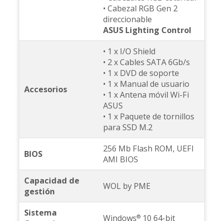
• Cabezal RGB Gen 2
direccionable
ASUS Lighting Control
• 1 x I/O Shield
• 2 x Cables SATA 6Gb/s
• 1 x DVD de soporte
• 1 x Manual de usuario
Accesorios
• 1 x Antena móvil Wi-Fi
ASUS
• 1 x Paquete de tornillos
para SSD M.2
256 Mb Flash ROM, UEFI
BIOS
AMI BIOS
Capacidad de
WOL by PME
gestión
Sistema
Windows
10 64-bit
®